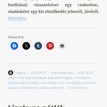
fordításai/ visszatérései egy csokorban,
ráadásként egy kis elmélkedés jelenről, jövőről.
„Big City Comebacks”
bővebben
Share this:
Szerző
Közzétéve
Kategória
Címke
mgyuri
2023.01.27.
Visszatekintés
2022
,
2023
,
aston villa
,
bajnokcsapat
,
bajnokok ligája
,
comeback
,
dortmund
,
fa kupa
,
manchester city
,
newcastle
,
premier
league
,
tottenham
,
videó
,
west ham
3 Komment