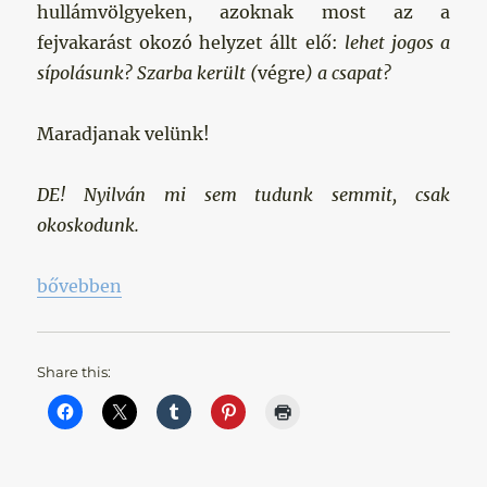
hullámvölgyeken, azoknak most az a
fejvakarást okozó helyzet állt elő:
lehet jogos a
sípolásunk? Szarba került (
végre
) a csapat?
Maradjanak velünk!
DE! Nyilván mi sem tudunk semmit, csak
okoskodunk.
„Végre beledőlhetünk abba a kurva kardba?!”
bővebben
Share this: