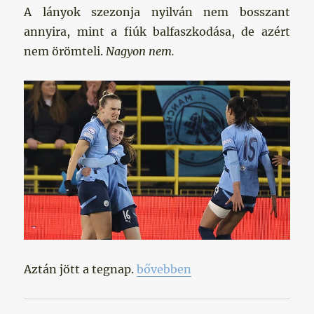
A lányok szezonja nyilván nem bosszant
annyira, mint a fiúk balfaszkodása, de azért
nem örömteli.
Nagyon nem.
„A lányok sem éppen a legjobb 
Aztán jött a tegnap.
bővebben