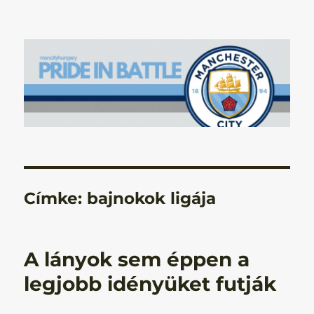
Manchester City Blog – Pride In
Battle
Címke:
bajnokok ligája
A lányok sem éppen a
legjobb idényüket futják