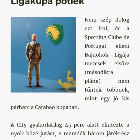
Ligakupa pótlék
Nem szép dolog
ezt írni, de a
Sporting Clube de
Portugal elleni
Bajnokok Ligája
meccsek elsőre
(másodikra
pláne) nem
tűntek többnek,
mint egy jó kis
párharc a Carabao kupában.
A City gyakorlatilag 45 perc alatt elintézte a
nyolc közé jutást, a maradék három játékrész