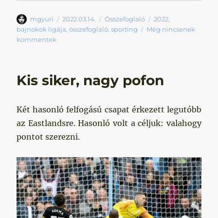
Szerző
Közzétéve
Kategória
Címke
mgyuri
2022.03.14.
Összefoglaló
2022
,
bajnokok ligája
,
összefoglaló
,
sporting
Még nincsenek
kommentek
Kis siker, nagy pofon
Két hasonló felfogású csapat érkezett legutóbb
az Eastlandsre. Hasonló volt a céljuk: valahogy
pontot szerezni.