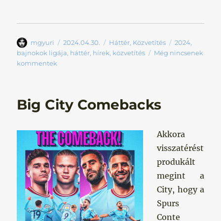
Szerző
Közzétéve
Kategória
Címke
mgyuri
2024.04.30.
Háttér
,
Közvetítés
2024
,
bajnokok ligája
,
háttér
,
hírek
,
közvetítés
Még nincsenek
kommentek
Big City Comebacks
Akkora
visszatérést
produkált
megint a
City, hogy a
Spurs
Conte