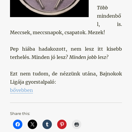
Több
mindenbő
l, is.
Meccsek, meccsnapok, csapatok. Mezek!
Pep hiába hadakozott, nem lesz itt kisebb
terhelés. Minden jó lesz?
Minden jobb lesz?
Ezt nem tudom, de nézzünk utána, Bajnokok
Ligája gyorstalpaló:
„Szép új világ (?)”
bővebben
Share this: