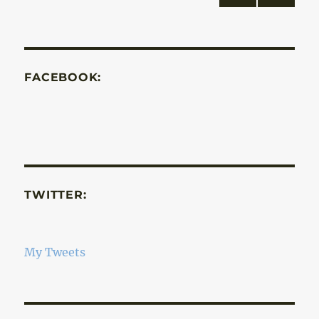
KÖV
lapozása
ETKE
ZŐ
OLD
AL
FACEBOOK:
TWITTER:
My Tweets