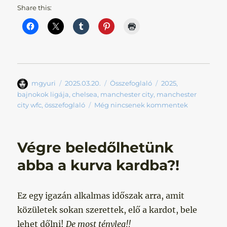
Share this:
Szerző
Közzétéve
Kategória
Címke
mgyuri
2025.03.20.
Összefoglaló
2025
,
bajnokok ligája
,
chelsea
,
manchester city
,
manchester
city wfc
,
összefoglaló
Még nincsenek kommentek
Végre beledőlhetünk
abba a kurva kardba?!
Ez egy igazán alkalmas időszak arra, amit
közületek sokan szerettek, elő a kardot, bele
lehet dőlni!
De most tényleg!!