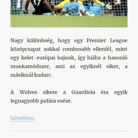
Nagy különbség, hogy egy Premier League
középcsapat sokkal combosabb ellenfél, mint
egy kelet-európai bajnok, így hiába a hasonló
munkamódszer, ami az egyiknél siker, a
másiknál kudarc.
A Wolves sikere a Guardiola éra egyik
legnagyobb pofára esése.
„Kis siker, nagy pofon”
bővebben