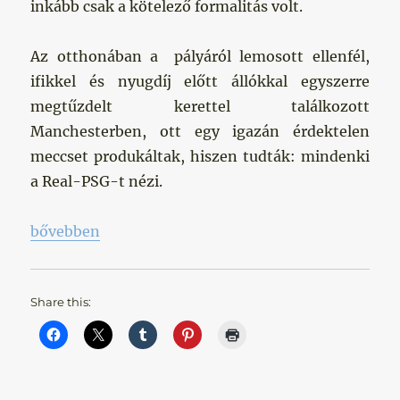
inkább csak a kötelező formalitás volt.
Az otthonában a pályáról lemosott ellenfél,
ifikkel és nyugdíj előtt állókkal egyszerre
megtűzdelt kerettel találkozott
Manchesterben, ott egy igazán érdektelen
meccset produkáltak, hiszen tudták: mindenki
a Real-PSG-t nézi.
„Ligakupa pótlék”
bővebben
Share this: