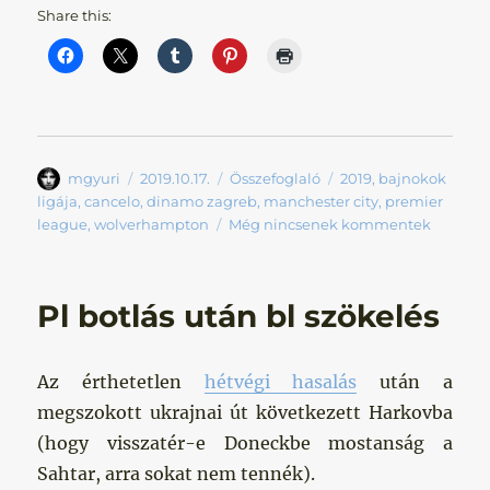
Share this:
Szerző
Közzétéve
Kategória
Címke
mgyuri
2019.10.17.
Összefoglaló
2019
,
bajnokok
ligája
,
cancelo
,
dinamo zagreb
,
manchester city
,
premier
league
,
wolverhampton
Még nincsenek kommentek
Pl botlás után bl szökelés
Az érthetetlen
hétvégi hasalás
után a
megszokott ukrajnai út következett Harkovba
(hogy visszatér-e Doneckbe mostanság a
Sahtar, arra sokat nem tennék).