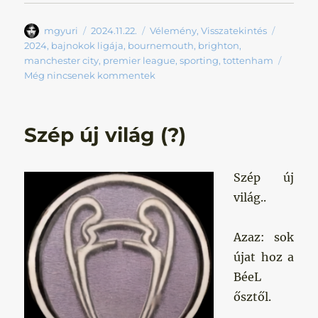
Szerző
Közzétéve
Kategória
Címke
mgyuri
2024.11.22.
Vélemény
,
Visszatekintés
2024
,
bajnokok ligája
,
bournemouth
,
brighton
,
manchester city
,
premier league
,
sporting
,
tottenham
Még nincsenek kommentek
Szép új világ (?)
Szép új
világ..
Azaz: sok
újat hoz a
BéeL
ősztől.