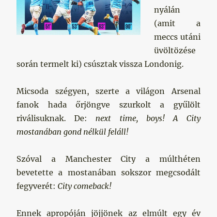
nyálán
(amit a
meccs utáni
üvöltözése
során termelt ki) csúsztak vissza Londonig.
Micsoda szégyen, szerte a világon Arsenal
fanok hada őrjöngve szurkolt a gyűlölt
riválisuknak. De:
next time, boys! A City
mostanában gond nélkül feláll!
Szóval a Manchester City a múlthéten
bevetette a mostanában sokszor megcsodált
fegyverét:
City comeback!
Ennek apropóján jöjjönek az elmúlt egy év