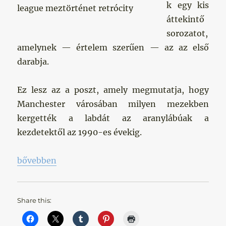
k egy kis
áttekintő
sorozatot,
amelynek — értelem szerűen — az az első
darabja.
Ez lesz az a poszt, amely megmutatja, hogy
Manchester városában milyen mezekben
kergették a labdát az aranylábúak a
kezdetektől az 1990-es évekig.
„Meztörténet I.”
bővebben
Share this: