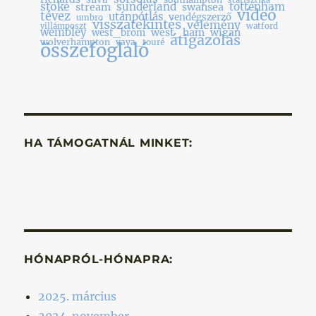
stoke
sunderland
tottenham
stream
swansea
videó
tévez
utánpótlás
vendégszerző
umbro
visszatekintés
vélemény
villámposzt
watford
wembley
west_ham
wigan
west_brom
átigazolás
wolverhampton
yaya_touré
összefoglaló
HA TÁMOGATNÁL MINKET:
HÓNAPRÓL-HÓNAPRA:
2025. március
2024. november