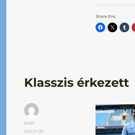
Share this:
Klasszis érkezett
Szerző
Kid21
Közzétéve
2011.07.29.