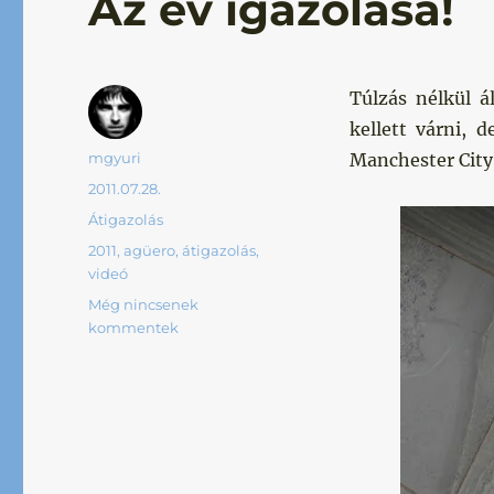
Az év igazolása!
Túlzás nélkül á
kellett várni, 
Szerző
mgyuri
Manchester City 
Közzétéve
2011.07.28.
Kategória
Átigazolás
Címke
2011
,
agüero
,
átigazolás
,
videó
Még nincsenek
kommentek