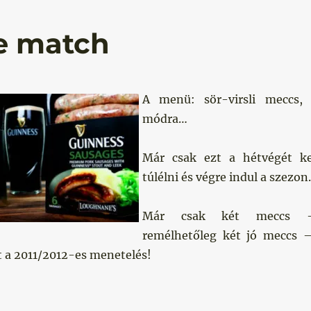
e match
A menü: sör-virsli meccs, 
módra…
Már csak ezt a hétvégét ke
túlélni és végre indul a szezon.
Már csak két meccs 
remélhetőleg két jó meccs 
 a 2011/2012-es menetelés!
age match”