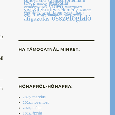
sunderland
tottenham
swansea
tévez
utánpótlás
umbro
videó
vendégszerző
villámposzt
visszatekintés
vélemény
watford
wembley
west_ham
west_brom
wigan
wolverhampton
yaya_touré
összefoglaló
átigazolás
ír
HA TÁMOGATNÁL MINKET:
ll
—
HÓNAPRÓL-HÓNAPRA:
—,
2025. március
2024. november
2024. május
2024. április