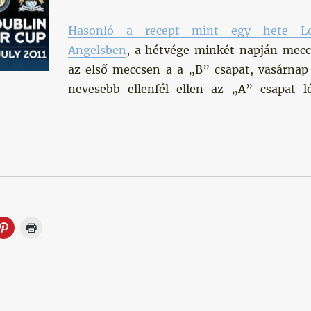
Hasonló a recept mint egy hete L
Angelsben
, a hétvége minkét napján mecc
az első meccsen a a „B” csapat, vasárnap
nevesebb ellenfél ellen az „A” csapat l
”