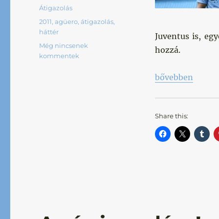
Kategória
Átigazolás
Címke
2011
,
agüero
,
átigazolás
,
háttér
Juventus is, eg
Még nincsenek
hozzá.
kommentek
„Klasszis érkeze
bővebben
Share this: