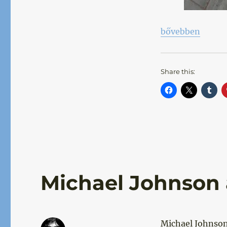
„Az év igazolása
bővebben
Share this:
Michael Johnson a
Michael Johnson