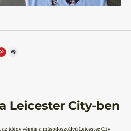
!”
 Leicester City-ben
 az idény végéig a másodosztályú Leicester City