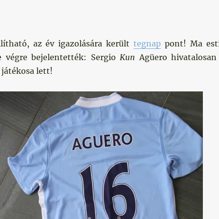
llítható, az év igazolására került
tegnap
pont! Ma est
de végre bejelentették: Sergio
Kun
Agüero hivatalosan
játékosa lett!