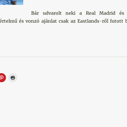
Bár udvarolt neki a Real Madrid és
yértelmű és vonzó ajánlat csak az Eastlands-ről futott 
tt”