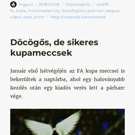
Szerző
Közzétéve
Kategória
Címke
mgyuri
2018.02.08.
Összefoglaló
cardiff
,
fa_kupa
,
manchester city
,
összefoglaló
,
premier_league
,
videó
,
west_brom
Még nincsenek kommentek
Döcögős, de sikeres
kupameccsek
Január első hétvégéjén az FA kupa meccsei is
bekerültek a naptárba, ahol egy haloványabb
kezdés után egy kiadós verés lett a párharc
vége.