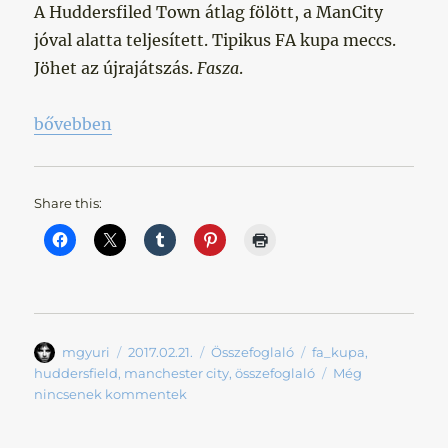
A Huddersfiled Town átlag fölött, a ManCity
jóval alatta teljesített. Tipikus FA kupa meccs.
Jöhet az újrajátszás.
Fasza
.
„Kellett még egy meccs…”
bővebben
Share this:
Szerző
Közzétéve
Kategória
Címke
mgyuri
2017.02.21.
Összefoglaló
fa_kupa
,
huddersfield
,
manchester city
,
összefoglaló
Még
nincsenek kommentek