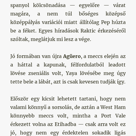
spanyol kölcsönadása — egyelőre — várat
magára, a nem túl bőséges középső
középpályás variációi miatt állítólag Pep húzta
be a féket. Egyes híradások Raktic érkezéséről
szóltak, meglátjuk mi lesz a vége.
Jó formában van újra
Agüero
, a meccs elején az
a háttal a kapunak, félfordulatból leadott
lövése zseniális volt, Yaya lövésébe meg úgy
tette bele a lábát, azt is csak kevesen tudják így.
Először egy kicsit lehetett tartani, hogy nem
valami könnyű a sorsolás, de aztán a West Ham
könnyebb meccs volt, mintha a Port Vale
érkezett volna az Etihadba — csak arra volt ez
jó, hogy nem egy érdektelen sokadik ligás