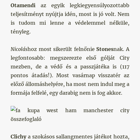
Otamendi
az egyik legkiegyensúlyozottabb
teljesítményt nyújtja idén, most is jó volt. Nem
is tudom mi lenne a védelemmel nélküle,
tényleg.
Nicolás
hoz most sikerült felnőnie
Stones
nak. A
legfontosabb: megszerezte első gólját City
mezben, de a védő és a passzjátéka is (117
pontos átadás!). Most vasárnap visszatér az
előző állomáshelyére, ha most nem indul meg a
formája felfelé, egy darabig nem is fog akkor.
Clichy
a szokásos sallangmentes játékot hozta,