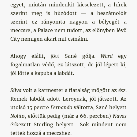
egyet, miután mindenkit kicselezett, a hírek
szerint meg is húzódott — a beszámolók
szerint ez rányomta nagyon a bélyegét a
meccsre, a Palace nem tudott, az előnyben lévő
City nemigen akart mit csinálni.
Ahogy elállt, jött Sané gólja.
Ward
egy
fogalmatlan védő, ez látszott, de jól lépett ki,
jól lőtte a kapuba a labdát.
Silva
volt a karmester a fiatalság mögött az
ész
.
Remek labdát adott Leroynak, jól játszott. Az
utolsó 15 percre
Fernando
váltotta, Sané helyett
Nolito
, előttük pedig (már a 66. percben)
Navas
érkezett Sterling helyett. Sok mindent nem
tettek hozzá a meccshez.