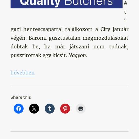
é
t
i
gazi hentescsapattal találkozott a City január
végén. Baromi gusztustalan megmozdulásokat
dobtak be, ha már játszani nem tudnak,
pusztítottak egy kicsit.
Nagyon
.
„Hentesek januárja”
bővebben
Share this: