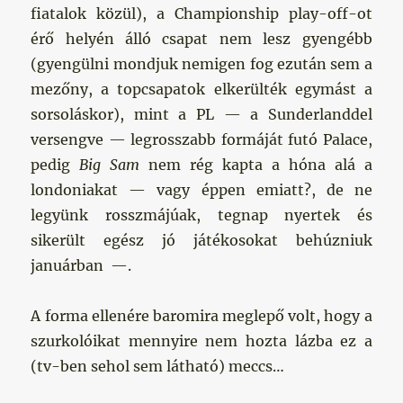
fiatalok közül), a Championship play-off-ot
érő helyén álló csapat nem lesz gyengébb
(gyengülni mondjuk nemigen fog ezután sem a
mezőny, a topcsapatok elkerülték egymást a
sorsoláskor), mint a PL — a Sunderlanddel
versengve — legrosszabb formáját futó Palace,
pedig
Big Sam
nem rég kapta a hóna alá a
londoniakat — vagy éppen emiatt?, de ne
legyünk rosszmájúak, tegnap nyertek és
sikerült egész jó játékosokat behúzniuk
januárban —.
A forma ellenére baromira meglepő volt, hogy a
szurkolóikat mennyire nem hozta lázba ez a
(tv-ben sehol sem látható) meccs…