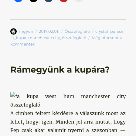
Szerző
Közzétéve
Kategória
Címke
mgyuri
2017.02.01.
Összefoglaló
crystal_palace
,
fa_kupa
,
manchester city
,
összefoglaló
Még nincsenek
kommentek
Rámegyünk a kupára?
A címben feltett kérdésre a válaszunk most az
lehet, hogy: igen. Minden jel arra mutat, hogy
Pep csak akar valamit nyerni a szezonban —