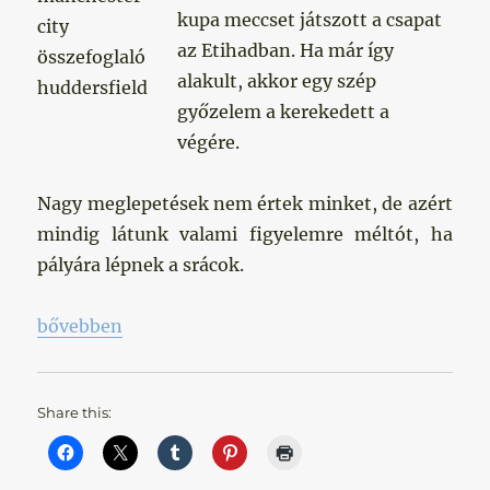
kupa meccset játszott a csapat
az Etihadban. Ha már így
alakult, akkor egy szép
győzelem a kerekedett a
végére.
Nagy meglepetések nem értek minket, de azért
mindig látunk valami figyelemre méltót, ha
pályára lépnek a srácok.
„Ha már játszani kellett, akkor legyen gála!”
bővebben
Share this: