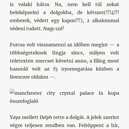
is valaki hátra. Na, nem kell túl sokat
beleképzelni a dolgokba, de kétszer(!!!4!!!
emberek, védett egy kapus!!!), 2 alkalommal
védeni tudott.
Nagy szó!
Furcsa volt visszamenni az időben megint — a
többségeteknek fingja sincs, milyen volt
teletexten meccset követni anno, a fíling most
hasonló volt az f5 nyomogatása közben a
livescore oldalon —.
Yaya mellett
Delph
tette a dolgát. A jelek szerint
végre teljesen rendben van. Felröppent a hír,