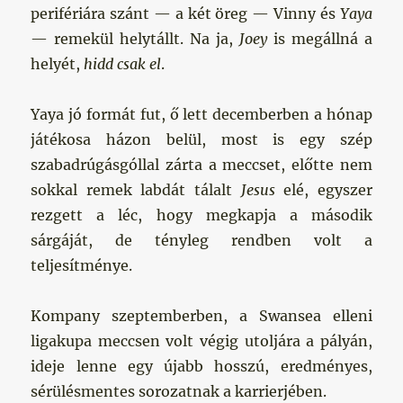
perifériára szánt — a két öreg — Vinny és
Yaya
— remekül helytállt. Na ja,
Joey
is megállná a
helyét,
hidd csak el
.
Yaya jó formát fut, ő lett decemberben a hónap
játékosa házon belül, most is egy szép
szabadrúgásgóllal zárta a meccset, előtte nem
sokkal remek labdát tálalt
Jesus
elé, egyszer
rezgett a léc, hogy megkapja a második
sárgáját, de tényleg rendben volt a
teljesítménye.
Kompany szeptemberben, a Swansea elleni
ligakupa meccsen volt végig utoljára a pályán,
ideje lenne egy újabb hosszú, eredményes,
sérülésmentes sorozatnak a karrierjében.