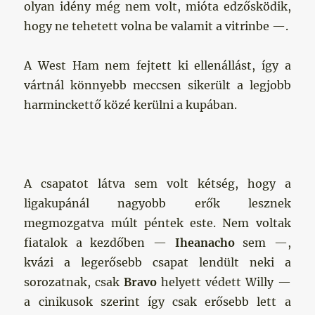
olyan idény még nem volt, mióta edzősködik,
hogy ne tehetett volna be valamit a vitrinbe —.
A West Ham nem fejtett ki ellenállást, így a
vártnál könnyebb meccsen sikerült a legjobb
harminckettő közé kerülni a kupában.
A csapatot látva sem volt kétség, hogy a
ligakupánál nagyobb erők lesznek
megmozgatva múlt péntek este. Nem voltak
fiatalok a kezdőben —
Iheanacho
sem —,
kvázi a legerősebb csapat lendült neki a
sorozatnak, csak
Bravo
helyett védett Willy —
a cinikusok szerint így csak erősebb lett a