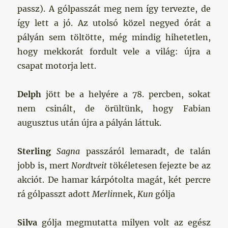
passz). A gólpasszát meg nem így tervezte, de
így lett a jó. Az utolsó közel negyed órát a
pályán sem töltötte, még mindig hihetetlen,
hogy mekkorát fordult vele a világ: újra a
csapat motorja lett.
Delph
jött be a helyére a 78. percben, sokat
nem csinált, de örültünk, hogy Fabian
augusztus után újra a pályán láttuk.
Sterling
Sagna
passzáról lemaradt, de talán
jobb is, mert
Nordtveit
tökéletesen fejezte be az
akciót. De hamar kárpótolta magát, két percre
rá gólpasszt adott
Merlin
nek,
Kun
gólja
Silva
gólja megmutatta milyen volt az egész