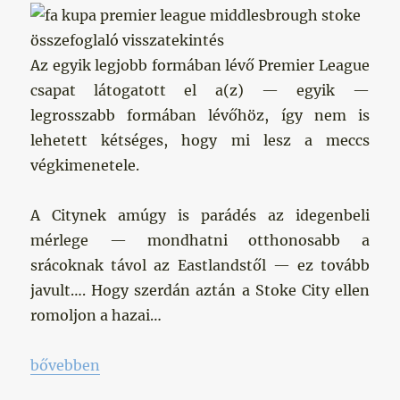
Az egyik legjobb formában lévő Premier League
csapat látogatott el a(z) — egyik —
legrosszabb formában lévőhöz, így nem is
lehetett kétséges, hogy mi lesz a meccs
végkimenetele.
A Citynek amúgy is parádés az idegenbeli
mérlege — mondhatni otthonosabb a
srácoknak távol az Eastlandstől — ez tovább
javult…. Hogy szerdán aztán a Stoke City ellen
romoljon a hazai…
„Idegenben otthonosabb”
bővebben