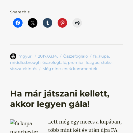
Share this:
Szerző
Közzétéve
Kategória
Címke
mgyuri
2017.03.14.
Összefoglaló
fa_kupa
,
middlesbrough
,
összefoglaló
,
premier_league
,
stoke
,
visszatekintés
Még nincsenek kommentek
Ha már játszani kellett,
akkor legyen gála!
Lett még egy meccs a kupában,
több mint két év után újra FA