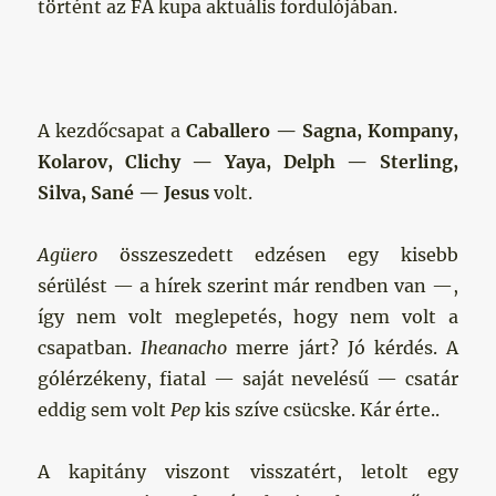
történt az FA kupa aktuális fordulójában.
A kezdőcsapat a
Caballero — Sagna, Kompany,
Kolarov, Clichy — Yaya, Delph — Sterling,
Silva, Sané — Jesus
volt.
Agüero
összeszedett edzésen egy kisebb
sérülést — a hírek szerint már rendben van —,
így nem volt meglepetés, hogy nem volt a
csapatban.
Iheanacho
merre járt? Jó kérdés. A
gólérzékeny, fiatal — saját nevelésű — csatár
eddig sem volt
Pep
kis szíve csücske. Kár érte..
A kapitány viszont visszatért, letolt egy