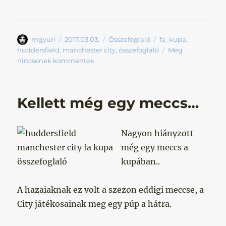
Szerző
Közzétéve
Kategória
Címke
mgyuri
2017.03.03.
Összefoglaló
fa_kupa
,
huddersfield
,
manchester city
,
összefoglaló
Még
nincsenek kommentek
Kellett még egy meccs…
Nagyon hiányzott
még egy meccs a
kupában..
A hazaiaknak ez volt a szezon eddigi meccse, a
City játékosainak meg egy púp a hátra.