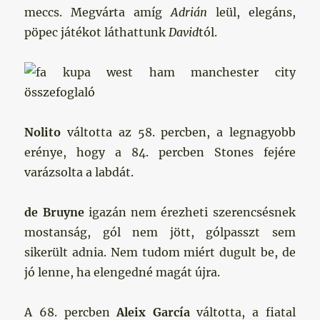
meccs. Megvárta amíg
Adrián
leül, elegáns,
pöpec játékot láthattunk
David
tól.
Nolito
váltotta az 58. percben, a legnagyobb
erénye, hogy a 84. percben Stones fejére
varázsolta a labdát.
de Bruyne
igazán nem érezheti szerencsésnek
mostanság, gól nem jött, gólpasszt sem
sikerült adnia. Nem tudom miért dugult be, de
jó lenne, ha elengedné magát újra.
A 68. percben
Aleix García
váltotta, a fiatal