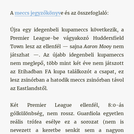
A
meccs jegyzőkönyv
e és az összefoglaló:
Újra egy idegenbeli kupameccs következik, a
Premier League-be vágyakozó Huddersfield
Town lesz az ellenfél — sajna
Aaron Mooy
nem
játszhat —. Az újabb idegenbeli kupameccs
nem meglepő, több mint két éve nem játszott
az Etihadban FA kupa találkozót a csapat, ez
lesz zsinórban a hatodik meccs zsinórban távol
az Eastlandstől.
Két Premier League ellenfél, 8:0-ás
gólkülönbség, nem rossz. Guardiola egyetlen
reális trófea esélye ez a sorozat (nem is
nevezett a keretbe senkit sem a nagyon