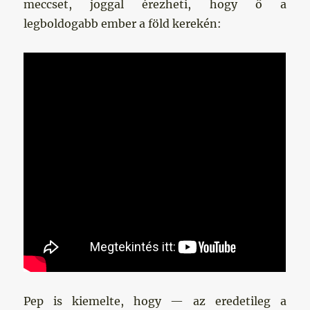
meccset, joggal érezheti, hogy ő a
legboldogabb ember a föld kerekén:
Pep is kiemelte, hogy — az eredetileg a