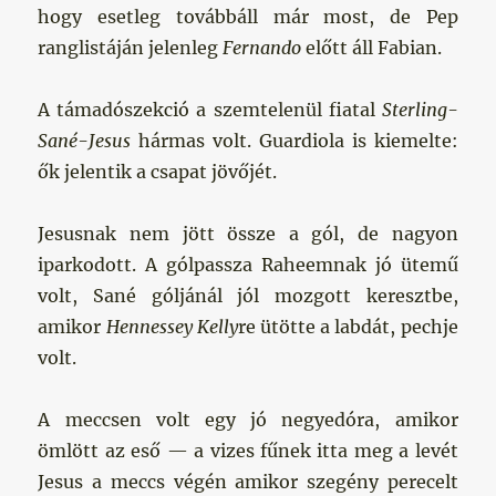
hogy esetleg továbbáll már most, de Pep
ranglistáján jelenleg
Fernando
előtt áll Fabian.
A támadószekció a szemtelenül fiatal
Sterling-
Sané-Jesus
hármas volt. Guardiola is kiemelte:
ők jelentik a csapat jövőjét.
Jesusnak nem jött össze a gól, de nagyon
iparkodott. A gólpassza Raheemnak jó ütemű
volt, Sané góljánál jól mozgott keresztbe,
amikor
Hennessey Kelly
re ütötte a labdát, pechje
volt.
A meccsen volt egy jó negyedóra, amikor
ömlött az eső — a vizes fűnek itta meg a levét
Jesus a meccs végén amikor szegény perecelt