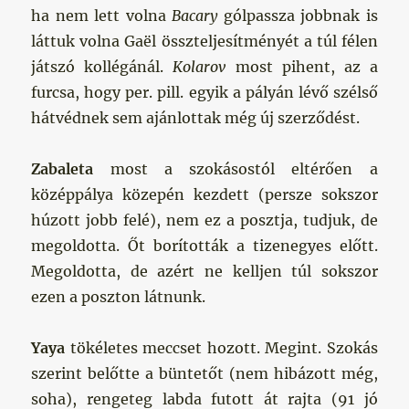
ha nem lett volna
Bacary
gólpassza jobbnak is
láttuk volna Gaël összteljesítményét a túl félen
játszó kollégánál.
Kolarov
most pihent, az a
furcsa, hogy per. pill. egyik a pályán lévő szélső
hátvédnek sem ajánlottak még új szerződést.
Zabaleta
most a szokásostól eltérően a
középpálya közepén kezdett (persze sokszor
húzott jobb felé), nem ez a posztja, tudjuk, de
megoldotta. Őt borították a tizenegyes előtt.
Megoldotta, de azért ne kelljen túl sokszor
ezen a poszton látnunk.
Yaya
tökéletes meccset hozott. Megint. Szokás
szerint belőtte a büntetőt (nem hibázott még,
soha), rengeteg labda futott át rajta (91 jó