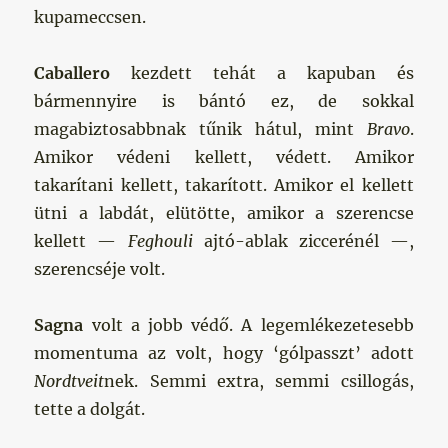
kupameccsen.
Caballero
kezdett tehát a kapuban és
bármennyire is bántó ez, de sokkal
magabiztosabbnak tűnik hátul, mint
Bravo
.
Amikor védeni kellett, védett. Amikor
takarítani kellett, takarított. Amikor el kellett
ütni a labdát, elütötte, amikor a szerencse
kellett —
Feghouli
ajtó-ablak ziccerénél —,
szerencséje volt.
Sagna
volt a jobb védő. A legemlékezetesebb
momentuma az volt, hogy ‘gólpasszt’ adott
Nordtveit
nek. Semmi extra, semmi csillogás,
tette a dolgát.