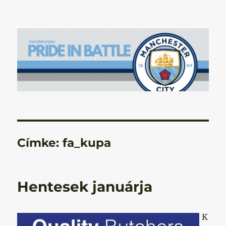
Manchester City Blog – Pride In
Battle
Címke:
fa_kupa
Hentesek januárja
K