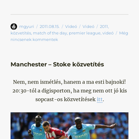
Szerző
Közzétéve
Forma
Kategória
Címke
mgyuri
2011.08.15.
Videó
Videó
2011
,
közvetítés
,
match of the day
,
premier league
,
videó
Még
nincsenek kommentek
Manchester – Stoke közvetítés
Nem, nem ismétlés, hanem a ma esti bajnoki!
20:30-tól a digisporton, ha meg nem ott jó kis
sopcast-os közvetítések
itt
.