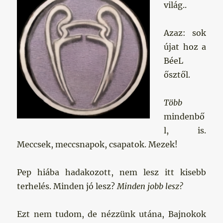
világ..
Azaz: sok
újat hoz a
BéeL
ősztől.
Több
mindenbő
l, is.
Meccsek, meccsnapok, csapatok. Mezek!
Pep hiába hadakozott, nem lesz itt kisebb
terhelés. Minden jó lesz?
Minden jobb lesz?
Ezt nem tudom, de nézzünk utána, Bajnokok