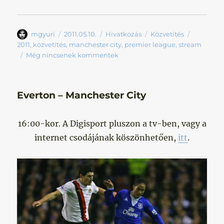
Szerző
Közzétéve
Forma
Kategória
Címke
mgyuri
2011.05.10.
Hivatkozás
Közvetítés
2011
,
közvetítés
,
manchester city
,
premier league
,
stream
Még nincsenek kommentek
Everton – Manchester City
16:00-kor. A Digisport pluszon a tv-ben, vagy a
internet csodájának köszönhetően,
itt
.