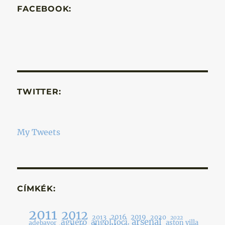
AL
FACEBOOK:
TWITTER:
My Tweets
CÍMKÉK:
2011
2012
2016
2019
2013
2020
2022
arsenal
agüero
angol foci
aston villa
adebayor