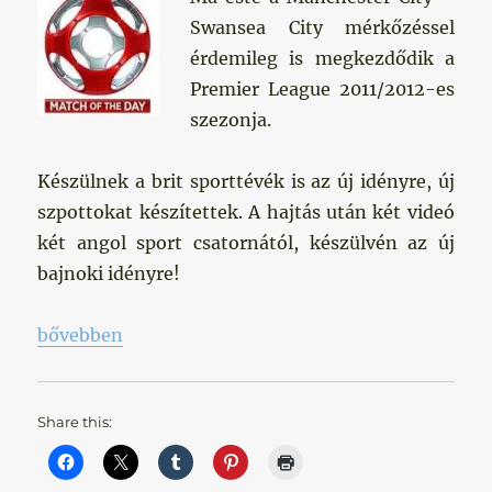
Swansea City mérkőzéssel
érdemileg is megkezdődik a
Premier League 2011/2012-es
szezonja.
Készülnek a brit sporttévék is az új idényre, új
szpottokat készítettek. A hajtás után két videó
két angol sport csatornától, készülvén az új
bajnoki idényre!
„Match of the Day”
bővebben
Share this: