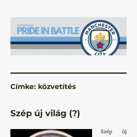
Manchester City Blog – Pride In
Battle
Címke:
közvetítés
Szép új világ (?)
Szép új