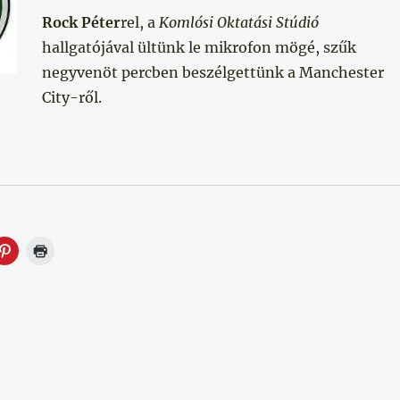
Rock Péter
rel, a
Komlósi Oktatási Stúdió
hallgatójával ültünk le mikrofon mögé, szűk
negyvenöt percben beszélgettünk a Manchester
City-ről.
ább a világ?”