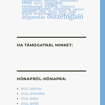
sunderland
tottenham
swansea
tévez
utánpótlás
umbro
videó
vendégszerző
villámposzt
visszatekintés
vélemény
watford
wembley
west_ham
west_brom
wigan
wolverhampton
yaya_touré
összefoglaló
átigazolás
HA TÁMOGATNÁL MINKET:
HÓNAPRÓL-HÓNAPRA:
2025. március
2024. november
2024. május
2024. április