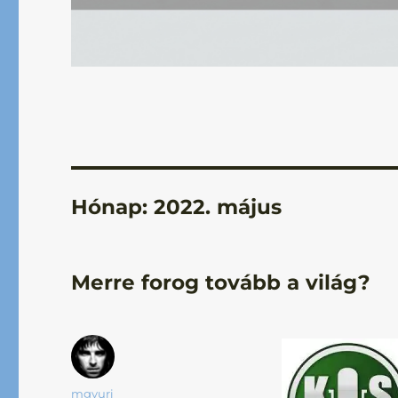
Hónap:
2022. május
Merre forog tovább a világ?
Szerző
mgyuri