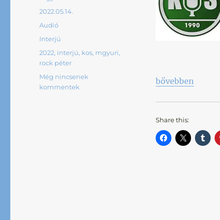
Közzétéve
2022.05.14.
Forma
Audió
Kategória
Interjú
Címke
2022
,
interjú
,
kos
,
mgyuri
,
rock péter
Még nincsenek
„Merre forog tov
bővebben
kommentek
Share this: