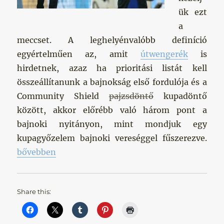
ük ezt
a
meccset. A leghelyénvalóbb definíció
egyértelműen az, amit
útwengerék
is
hirdetnek, azaz ha prioritási listát kell
összeállítanunk a bajnokság első fordulója és a
Community Shield
pajzsdöntő
kupadöntő
között, akkor előrébb való három pont a
bajnoki nyitányon, mint mondjuk egy
kupagyőzelem bajnoki vereséggel fűszerezve.
„Szezonbefejezés vagy kezdet – tétmeccs vagy felk
bővebben
Share this: