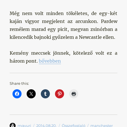
Még nem volt minden tökéletes, de egy-két
kaján vigyor megjelent az arcunkon. Pardew
remélem marad egy picit, megvan zsinórban a
kilencedik bajnoki győzelem a Newcastle ellen.
Kemény meccsek jönnek, kötelező volt ez a
„Idénykezdetnek tökéletes”
három pont.
bővebben
Share this:
Szerző
Közzétéve
Kategória
Címke
mgyuri
2014.08.20.
Összefoglaló
manchester