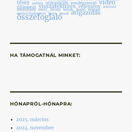
videó
tévez
utánpótlás
vendégszerző
umbro
visszatekintés
vélemény
villámposzt
watford
wembley
west_ham
wigan
west_brom
átigazolás
wolverhampton
yaya_touré
összefoglaló
HA TÁMOGATNÁL MINKET:
HÓNAPRÓL-HÓNAPRA:
2025. március
2024. november