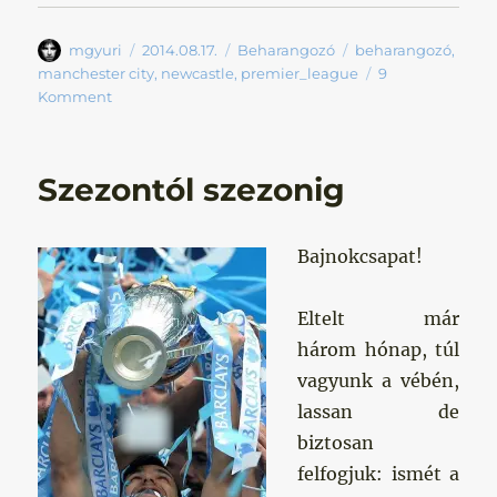
Szerző
Közzétéve
Kategória
Címke
mgyuri
2014.08.17.
Beharangozó
beharangozó
,
manchester city
,
newcastle
,
premier_league
9
Komment
Szezontól szezonig
Bajnokcsapat!
Eltelt már
három hónap, túl
vagyunk a vébén,
lassan de
biztosan
felfogjuk: ismét a