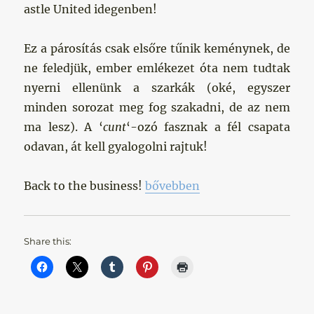
astle United idegenben!
Ez a párosítás csak elsőre tűnik keménynek, de
ne feledjük, ember emlékezet óta nem tudtak
nyerni ellenünk a szarkák (oké, egyszer
minden sorozat meg fog szakadni, de az nem
ma lesz). A ‘
cunt
‘-ozó fasznak a fél csapata
odavan, át kell gyalogolni rajtuk!
„Kedvenc ellenfelem”
Back to the business!
bővebben
Share this: