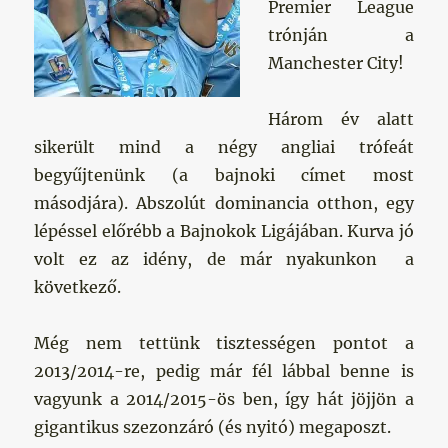
Premier League
trónján a
Manchester City!
Három év alatt
sikerült mind a négy angliai trófeát
begyűjtenünk (a bajnoki címet most
másodjára). Abszolút dominancia otthon, egy
lépéssel előrébb a Bajnokok Ligájában. Kurva jó
volt ez az idény, de már nyakunkon a
következő.
Még nem tettünk tisztességen pontot a
2013/2014-re, pedig már fél lábbal benne is
vagyunk a 2014/2015-ös ben, így hát jöjjön a
gigantikus szezonzáró (és nyitó) megaposzt.