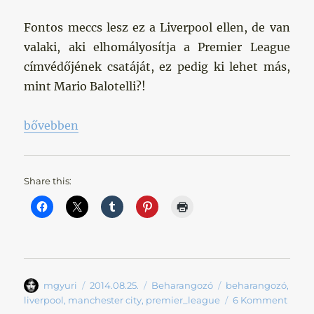
Fontos meccs lesz ez a Liverpool ellen, de van
valaki, aki elhomályosítja a Premier League
címvédőjének csatáját, ez pedig ki lehet más,
mint Mario Balotelli?!
„Végre otthon!”
bővebben
Share this:
Szerző
Közzétéve
Kategória
Címke
mgyuri
2014.08.25.
Beharangozó
beharangozó
,
liverpool
,
manchester city
,
premier_league
6 Komment