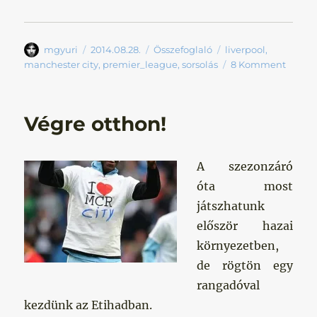
Szerző
Közzétéve
Kategória
Címke
mgyuri
2014.08.28.
Összefoglaló
liverpool
,
manchester city
,
premier_league
,
sorsolás
8 Komment
Végre otthon!
A szezonzáró
óta most
játszhatunk
először hazai
környezetben,
de rögtön egy
rangadóval
kezdünk az Etihadban.