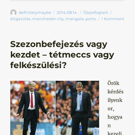
Szerző
Közzétéve
Kategória
Címke
definitelymaybe
2014.08.14.
Összefoglaló
átigazolás
,
manchester city
,
mangala
,
porto
1 Komment
Szezonbefejezés vagy
kezdet – tétmeccs vagy
felkészülési?
Örök
kérdés
ilyenk
or,
hogya
n
kezelj