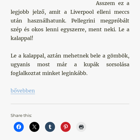
Asszem ez a
legjobb jelző, amit a Liverpool elleni meccs
után használhatunk. Pellegrini megpróbált
szép és okos lenni egyszerre, ment neki. Le a
kalappal!
Le a kalappal, aztán mehetnek bele a gömbök,
ugyanis most már a kupák sorsolása
foglalkoztat minket leginkább.
„Le a kalappal”
bővebben
Share this: