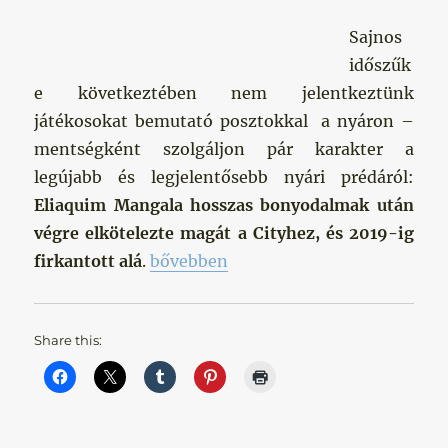
Sajnos
időszűk
e következtében nem jelentkeztünk
játékosokat bemutató posztokkal a nyáron –
mentségként szolgáljon pár karakter a
legújabb és legjelentősebb nyári prédáról:
Eliaquim Mangala hosszas bonyodalmak után
végre elkötelezte magát a Cityhez, és 2019-ig
„A legdrágább nyári fecske”
firkantott alá
.
bővebben
Share this: