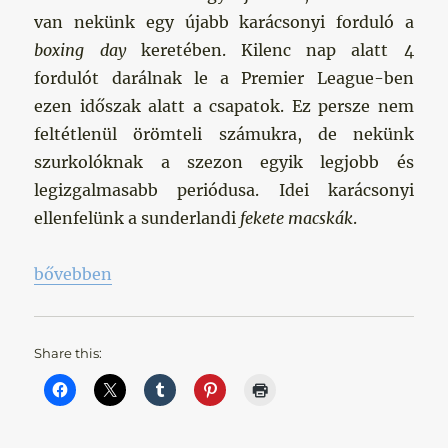
van nekünk egy újabb karácsonyi forduló a
boxing day
keretében. Kilenc nap alatt 4
fordulót darálnak le a Premier League-ben
ezen időszak alatt a csapatok. Ez persze nem
feltétlenül örömteli számukra, de nekünk
szurkolóknak a szezon egyik legjobb és
legizgalmasabb periódusa. Idei karácsonyi
ellenfelünk a sunderlandi
fekete macskák
.
„Nyerni, bármi áron”
bővebben
Share this: