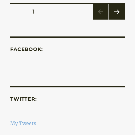
Bejegyzések
OLDAL
1
KÖV
lapozása
ETKE
ZŐ
OLD
AL
FACEBOOK:
TWITTER:
My Tweets