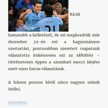
Kicsit
hamarabb a kelleténél, de mi megkezdtük már
december 22-én ezt a hagyományos
szertartást, pontosabban szeretett csapatunk
választotta önkéntesen ezt az
időtöltést
–
történetesen éppen a szombati meccs idejére
esett ezen furcsa választásuk.
A három ponton kívül nincs nagyon minek
örülni.
„Karácsonyi böjt”
bővebben