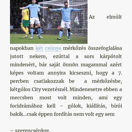
Az elmúlt
napokban
két
csúnya
mérkőzés összefoglalása
jutott nekem, ezúttal a sors kárpótolt
mindenért, bár saját önnön magammal azért
képes voltam annyira kicseszni, hogy a 7.
percben csatlakozzak be a mérkőzésbe,
kétgólos City vezetésnél. Mindenesetre ebben a
meccsben most volt minden, ami egy
focidrámához kell – gólok, kiállítás, bírói
bakik…csak éppen fordítás nem volt egy sem
– szerencsénkre.