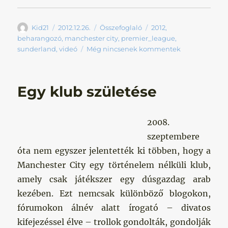
Szerző
Közzétéve
Kategória
Címke
Kid21
2012.12.26.
Összefoglaló
2012
,
beharangozó
,
manchester city
,
premier_league
,
sunderland
,
videó
Még nincsenek kommentek
Egy klub születése
2008.
szeptembere
óta nem egyszer jelentették ki többen, hogy a
Manchester City egy történelem nélküli klub,
amely csak játékszer egy dúsgazdag arab
kezében. Ezt nemcsak különböző blogokon,
fórumokon álnév alatt írogató – divatos
kifejezéssel élve – trollok gondolták, gondolják