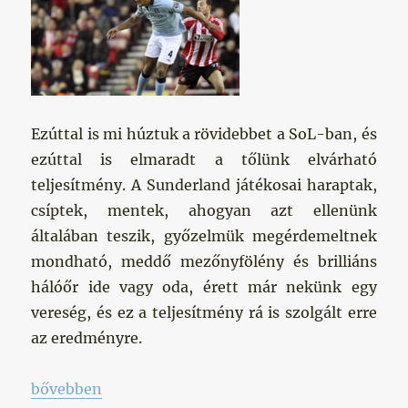
Ezúttal is mi húztuk a rövidebbet a SoL-ban, és
ezúttal is elmaradt a tőlünk elvárható
teljesítmény. A Sunderland játékosai haraptak,
csíptek, mentek, ahogyan azt ellenünk
általában teszik, győzelmük megérdemeltnek
mondható, meddő mezőnyfölény és brilliáns
hálóőr ide vagy oda, érett már nekünk egy
vereség, és ez a teljesítmény rá is szolgált erre
az eredményre.
„Kötelező vereség letudva”
bővebben