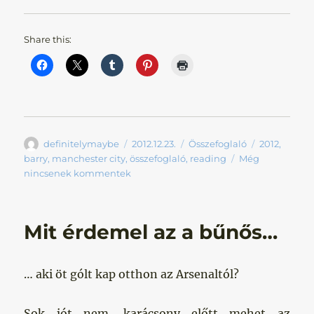
Share this:
Szerző
Közzétéve
Kategória
Címke
definitelymaybe
2012.12.23.
Összefoglaló
2012
,
barry
,
manchester city
,
összefoglaló
,
reading
Még
nincsenek kommentek
Mit érdemel az a bűnős…
… aki öt gólt kap otthon az Arsenaltól?
Sok jót nem, karácsony előtt mehet az