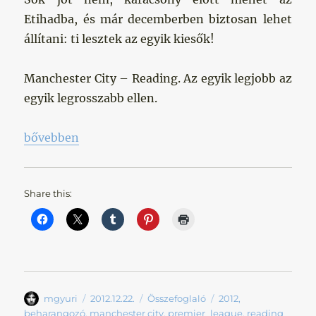
Etihadba, és már decemberben biztosan lehet
állítani: ti lesztek az egyik kiesők!
Manchester City – Reading. Az egyik legjobb az
egyik legrosszabb ellen.
„Mit érdemel az a bűnős…”
bővebben
Share this:
Szerző
Közzétéve
Kategória
Címke
mgyuri
2012.12.22.
Összefoglaló
2012
,
beharangozó
,
manchester city
,
premier_league
,
reading