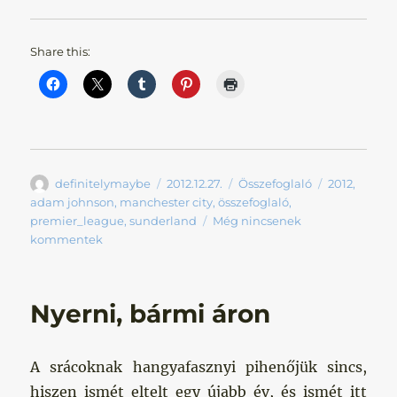
Share this:
Szerző
Közzétéve
Kategória
Címke
definitelymaybe
2012.12.27.
Összefoglaló
2012
,
adam johnson
,
manchester city
,
összefoglaló
,
premier_league
,
sunderland
Még nincsenek
kommentek
Nyerni, bármi áron
A srácoknak hangyafasznyi pihenőjük sincs,
hiszen ismét eltelt egy újabb év, és ismét itt