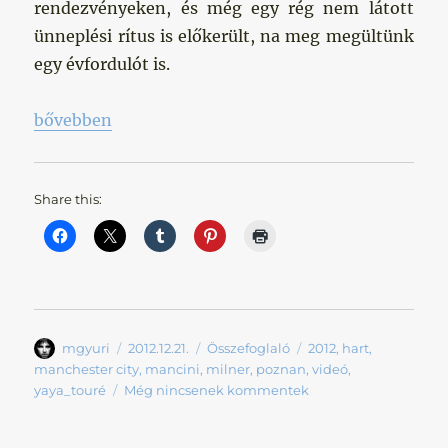
rendezvényeken, és még egy rég nem látott
ünneplési rítus is előkerült, na meg megültünk
egy évfordulót is.
„Let’s All Do The Poznan!”
bővebben
Share this:
Szerző
Közzétéve
Kategória
Címke
mgyuri
2012.12.21.
Összefoglaló
2012
,
hart
,
manchester city
,
mancini
,
milner
,
poznan
,
videó
,
yaya_touré
Még nincsenek kommentek