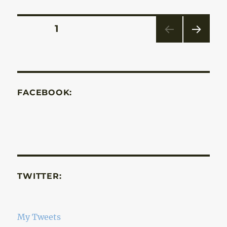
Bejegyzések
OLDAL
1
KÖV
lapozása
ETKE
ZŐ
OLD
AL
FACEBOOK:
TWITTER:
My Tweets