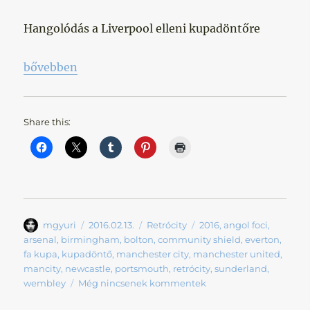
Hangolódás a Liverpool elleni kupadöntőre
„Hazai Kupadöntők – I. Rész”
bővebben
Share this:
Szerző
Közzétéve
Kategória
Címke
mgyuri
2016.02.13.
Retrócity
2016
,
angol foci
,
arsenal
,
birmingham
,
bolton
,
community shield
,
everton
,
fa kupa
,
kupadöntő
,
manchester city
,
manchester united
,
mancity
,
newcastle
,
portsmouth
,
retrócity
,
sunderland
,
wembley
Még nincsenek kommentek