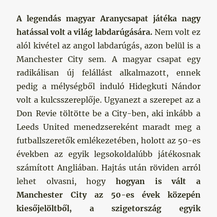
A legendás magyar Aranycsapat játéka nagy
hatással volt a világ labdarúgására.
Nem volt ez
alól kivétel az angol labdarúgás, azon belül is a
Manchester City sem. A magyar csapat egy
radikálisan új felállást alkalmazott, ennek
pedig a mélységből induló Hidegkuti Nándor
volt a kulcsszereplője. Ugyanezt a szerepet az a
Don Revie töltötte be a City-ben, aki inkább a
Leeds United menedzsereként maradt meg a
futballszeretők emlékezetében, holott az 50-es
években az egyik legsokoldalúbb játékosnak
számított Angliában. Hajtás után röviden arról
lehet olvasni, hogy
hogyan is vált a
Manchester City az 50-es évek közepén
kiesőjelöltből, a szigetország egyik