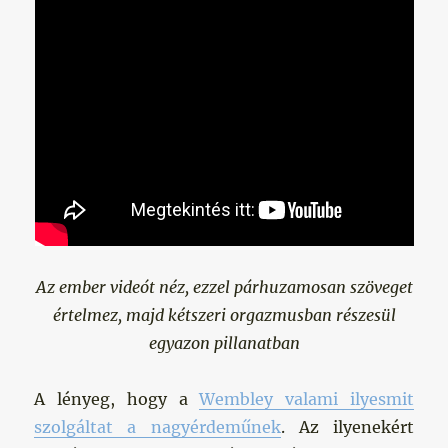
Az ember videót néz, ezzel párhuzamosan szöveget
értelmez, majd kétszeri orgazmusban részesül
egyazon pillanatban
A lényeg, hogy a
Wembley valami ilyesmit
szolgáltat a nagyérdeműnek
. Az ilyenekért