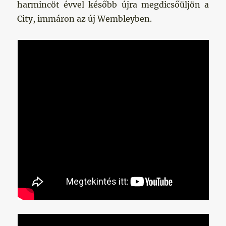
harmincöt évvel később újra megdicsőüljön a
City, immáron az új Wembleyben.