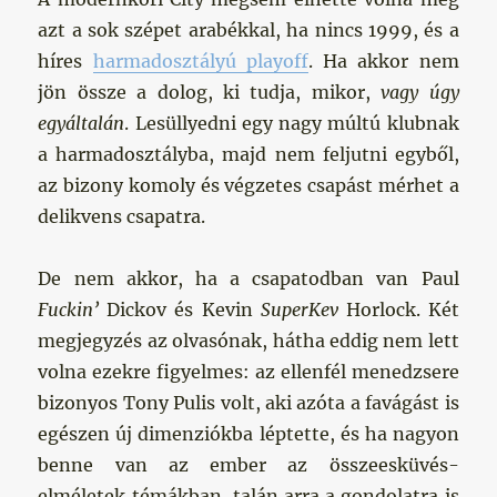
azt a sok szépet arabékkal, ha nincs 1999, és a
híres
harmadosztályú playoff
. Ha akkor nem
jön össze a dolog, ki tudja, mikor,
vagy úgy
egyáltalán
. Lesüllyedni egy nagy múltú klubnak
a harmadosztályba, majd nem feljutni egyből,
az bizony komoly és végzetes csapást mérhet a
delikvens csapatra.
De nem akkor, ha a csapatodban van Paul
Fuckin’
Dickov és Kevin
SuperKev
Horlock. Két
megjegyzés az olvasónak, hátha eddig nem lett
volna ezekre figyelmes: az ellenfél menedzsere
bizonyos Tony Pulis volt, aki azóta a favágást is
egészen új dimenziókba léptette, és ha nagyon
benne van az ember az összeesküvés-
elméletek témákban, talán arra a gondolatra is