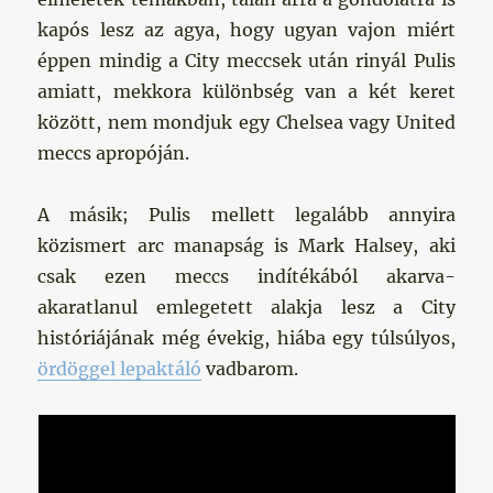
kapós lesz az agya, hogy ugyan vajon miért
éppen mindig a City meccsek után rinyál Pulis
amiatt, mekkora különbség van a két keret
között, nem mondjuk egy Chelsea vagy United
meccs apropóján.
A másik; Pulis mellett legalább annyira
közismert arc manapság is Mark Halsey, aki
csak ezen meccs indítékából akarva-
akaratlanul emlegetett alakja lesz a City
históriájának még évekig, hiába egy túlsúlyos,
ördöggel lepaktáló
vadbarom.