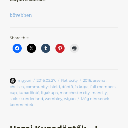
„Hazai kupadöntők – III. rész „
bővebben
Share this:
Szerző
Közzétéve
Kategória
Címke
mgyuri
2016.02.27.
Retrócity
2016
,
arsenal
,
chelsea
,
community shield
,
döntő
,
fa kupa
,
full members
cup
,
kupadöntő
,
ligakupa
,
manchester city
,
mancity
,
stoke
,
sunderland
,
wembley
,
wigan
Még nincsenek
kommentek