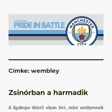
Manchester City Blog – Pride In
Battle
Címke:
wembley
Zsinórban a harmadik
A ligakupa döntő olyan lett, mint amilyennek