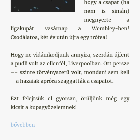
hogy a csapat (ha
nem is simán)
megnyerte a
ligakupát vasárnap a Wembley-ben!
Csodálatos, két év után újra egy trófea!
Hogy ne vidámkodjunk annyira, szerdán újfent
a pudli volt az ellenfél, Liverpoolban. Ott persze
–- szinte törvényszerű volt, mondani sem kell
– a hazaiak apróra szaggatták a csapatot.
Ezt felejtsük el gyorsan, örüljünk még egy
kicsit a kupagyőzelemnek!
„A Pudli kétszer – azaz a mámor és a gyötrelem „
bővebben