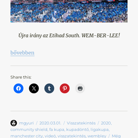
Újra irány az Etihad South. WEM-BER-LEE!
„Etihad South”
bővebben
Share this:
Szerző
Közzétéve
Kategória
Címke
mgyuri
2020.03.01.
Visszatekintés
2020
,
community shield
,
fa kupa
,
kupadöntő
,
ligakupa
,
manchester city
,
videó
,
visszatekintés
,
wembley
Még