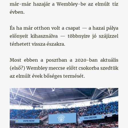
már-már hazajár a Wembley-be az elmúlt tíz
évben.
És ha már otthon volt a csapat — a hazai pálya
előnyeit kihasználva — többnyire jó szájízzel
térhetett vissza északra.
Most ebben a posztban a 2020-ban aktuális
(első?) Wembley meccse előtt csokorba szedtük
az elmúlt évek bőséges termését.