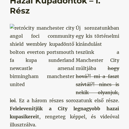
Hazai Kupadöntők – I.
Rész
Új sorozatunkban
egy kis történelmi
kirándulást
teszünk a
Manchester City
múltjába
hogy
hová?! mi a faszt
szívtál?! nincs is
nekik olyanjuk,
lol
. Ez a három részes sorozatunk első része.
Felelevenítjük a City legnagyobb hazai
kupasikereit
, rengeteg képpel, és videóval
illusztrálva.