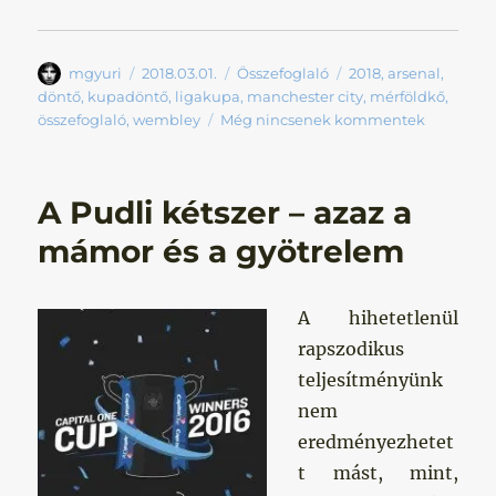
Szerző
Közzétéve
Kategória
Címke
mgyuri
2018.03.01.
Összefoglaló
2018
,
arsenal
,
döntő
,
kupadöntő
,
ligakupa
,
manchester city
,
mérföldkő
,
összefoglaló
,
wembley
Még nincsenek kommentek
A Pudli kétszer – azaz a
mámor és a gyötrelem
A hihetetlenül
rapszodikus
teljesítményünk
nem
eredményezhetet
t mást, mint,