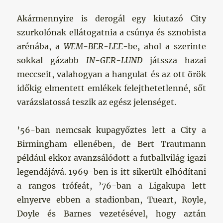
Akármennyire is derogál egy kiutazó City
szurkolónak ellátogatnia a csúnya és sznobista
arénába, a
WEM-BER-LEE
-be, ahol a szerinte
sokkal gázabb
IN-GER-LUND
játssza hazai
meccseit, valahogyan a hangulat és az ott örök
időkig elmentett emlékek felejthetetlenné, sőt
varázslatossá teszik az egész jelenséget.
’56-ban nemcsak kupagyőztes lett a City a
Birmingham ellenében, de Bert Trautmann
például ekkor avanzsálódott a futballvilág igazi
legendájává. 1969-ben is itt sikerült elhódítani
a rangos trófeát, ’76-ban a Ligakupa lett
elnyerve ebben a stadionban, Tueart, Royle,
Doyle és Barnes vezetésével, hogy aztán