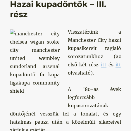
Hazai kupadöntők – III.
rész
Visszatérünk a
Manchester City hazai
kupasikereit taglaló
sorozatunkhoz (az
első két rész
itt
és
itt
olvasható).
A ’80-as évek
legfurcsább
kupasorozatának
döntőjénél vesszük fel a fonalat, és egy
hatalmas pauza után a közelmúlt sikereivel
zárjuk a szériát.