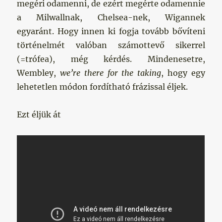
megéri odamenni, de ezért megérte odamennie
a Milwallnak, Chelsea-nek, Wigannek
egyaránt. Hogy innen ki fogja tovább bővíteni
történelmét valóban számottevő sikerrel
(=trófea), még kérdés. Mindenesetre,
Wembley,
we’re there for the taking
, hogy egy
lehetetlen módon fordítható frázissal éljek.
Ezt éljük át