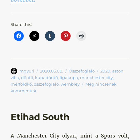
Share this:
Szerző
Közzétéve
Kategória
Címke
mgyuri
2020.03.08.
Összefoglaló
2020
,
aston
villa
,
döntő
,
kupadöntő
,
ligakupa
,
manchester city
,
mérföldkő
,
összefoglaló
,
wembley
Még nincsenek
kommentek
Etihad South
A Manchester City olyan, mint a Spurs volt,