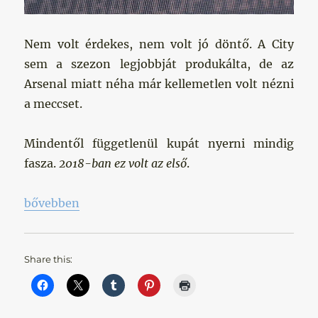
Nem volt érdekes, nem volt jó döntő. A City
sem a szezon legjobbját produkálta, de az
Arsenal miatt néha már kellemetlen volt nézni
a meccset.
Mindentől függetlenül kupát nyerni mindig
fasza.
2018-ban ez volt az első
.
„Pep első angliai trófeája”
bővebben
Share this: