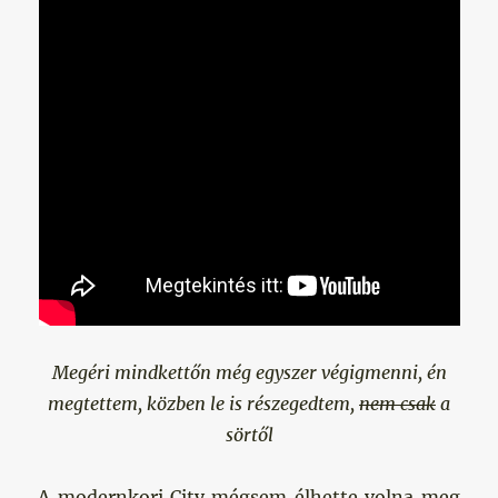
Megéri mindkettőn még egyszer végigmenni, én
megtettem, közben le is részegedtem,
nem csak
a
sörtől
A modernkori City mégsem élhette volna meg