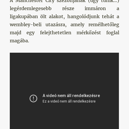
A Manchester City szezonjának (úgy tűnik…)
legérdemlegesebb része immáron a
ligakupában ölt alakot, hangolódjunk tehát a
wembley-beli utazásra, amely remélhetőleg
majd egy felejthetetlen mérkőzést foglal
magába.