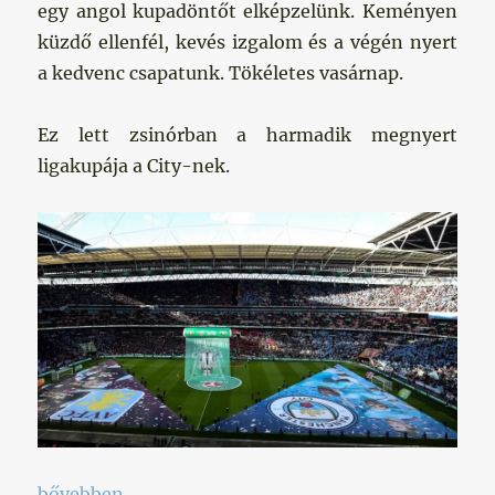
egy angol kupadöntőt elképzelünk. Keményen
küzdő ellenfél, kevés izgalom és a végén nyert
a kedvenc csapatunk. Tökéletes vasárnap.
Ez lett zsinórban a harmadik megnyert
ligakupája a City-nek.
„Zsinórban a harmadik”
bővebben