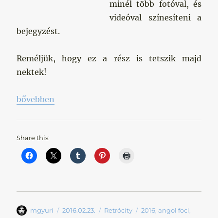
minél több fotóval, és
videóval színesíteni a
bejegyzést.
Reméljük, hogy ez a rész is tetszik majd
nektek!
„Hazai kupadöntők – II. rész „
bővebben
Share this:
Szerző
Közzétéve
Kategória
Címke
mgyuri
2016.02.23.
Retrócity
2016
,
angol foci
,