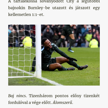
A tartalékossá soványodott City a legutóbbi
bajnokin Burnley-be utazott és játszott egy
kellemetlen 1:1-et.
Baj nincs
. Tizenhárom pontos előny tizenkét
fordulóval a vége előtt.
Álomszerű
.