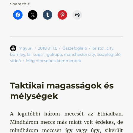
Share this:
Szerző
Közzétéve
Kategória
Címke
mgyuri
2018.01.13.
Összefoglaló
bristol_city
,
burnley
,
fa_kupa
,
ligakupa
,
manchester city
,
összefoglaló
,
videó
Még nincsenek kommentek
Taktikai magasságok és
mélységek
A legutóbbi három meccsét az Ethiadban.
Mindhárom meccs más miatt volt érdekes, de
mindhárom meccset így vagy úgy, sikerült