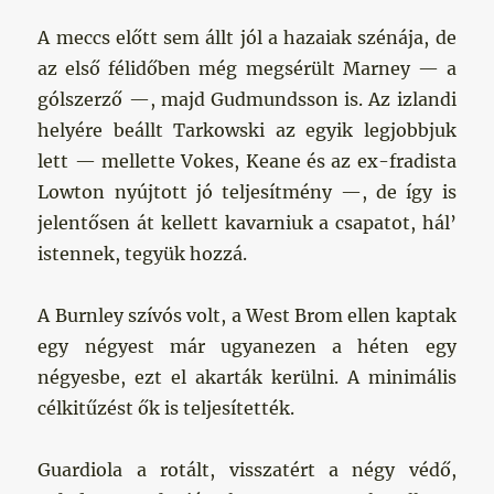
A meccs előtt sem állt jól a hazaiak szénája, de
az első félidőben még megsérült Marney — a
gólszerző —, majd Gudmundsson is. Az izlandi
helyére beállt Tarkowski az egyik legjobbjuk
lett — mellette Vokes, Keane és az ex-fradista
Lowton nyújtott jó teljesítmény —, de így is
jelentősen át kellett kavarniuk a csapatot, hál’
istennek, tegyük hozzá.
A Burnley szívós volt, a West Brom ellen kaptak
egy négyest már ugyanezen a héten egy
négyesbe, ezt el akarták kerülni. A minimális
célkitűzést ők is teljesítették.
Guardiola a rotált, visszatért a négy védő,