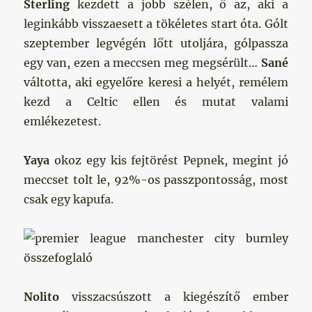
Sterling
kezdett a jobb szélen, ő az, aki a
leginkább visszaesett a tökéletes start óta. Gólt
szeptember legvégén lőtt utoljára, gólpassza
egy van, ezen a meccsen meg megsérült…
Sané
váltotta, aki egyelőre keresi a helyét, remélem
kezd a Celtic ellen és mutat valami
emlékezetest.
Yaya
okoz egy kis fejtörést Pepnek, megint jó
meccset tolt le, 92%-os passzpontosság, most
csak egy kapufa.
Nolito
visszacsúszott a kiegészítő ember