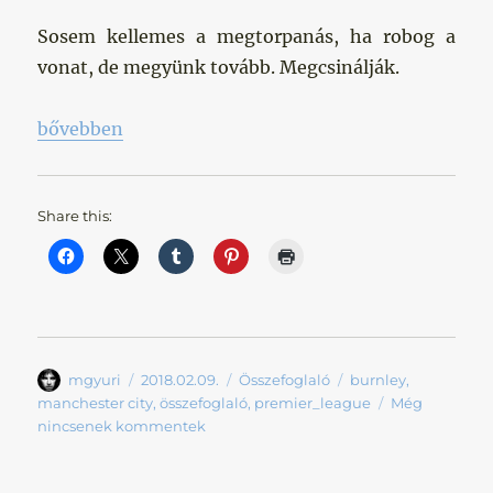
Sosem kellemes a megtorpanás, ha robog a
vonat, de megyünk tovább. Megcsinálják.
„Egy kicsit megfogyva, de törve nem”
bővebben
Share this:
Szerző
Közzétéve
Kategória
Címke
mgyuri
2018.02.09.
Összefoglaló
burnley
,
manchester city
,
összefoglaló
,
premier_league
Még
nincsenek kommentek