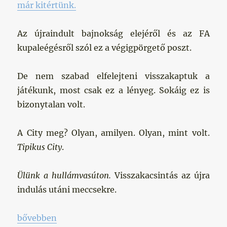
már kitértünk.
Az újraindult bajnokság elejéről és az FA
kupaleégésről szól ez a végigpörgető poszt.
De nem szabad elfelejteni visszakaptuk a
játékunk, most csak ez a lényeg. Sokáig ez is
bizonytalan volt.
A City meg? Olyan, amilyen. Olyan, mint volt.
Tipikus City
.
Ülünk a hullámvasúton.
Visszakacsintás az újra
indulás utáni meccsekre.
„Ülünk a hullámvasúton”
bővebben