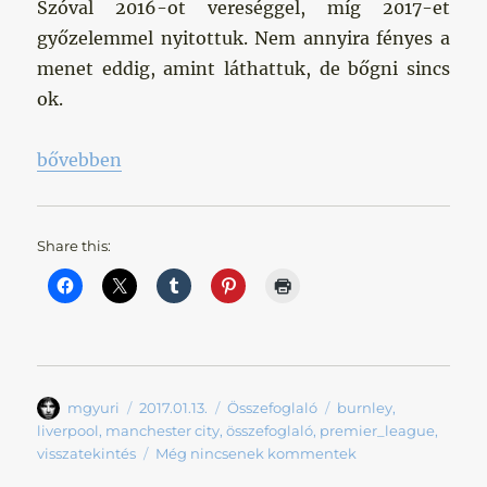
Szóval 2016-ot vereséggel, míg 2017-et
győzelemmel nyitottuk. Nem annyira fényes a
menet eddig, amint láthattuk, de bőgni sincs
ok.
„Ó búcsúztató, új indító — féltávnál „
bővebben
Share this:
Szerző
Közzétéve
Kategória
Címke
mgyuri
2017.01.13.
Összefoglaló
burnley
,
liverpool
,
manchester city
,
összefoglaló
,
premier_league
,
visszatekintés
Még nincsenek kommentek