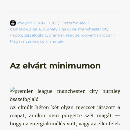
Szerző
Közzétéve
Kategória
Címke
mgyuri
2017.10.28.
Összefoglaló
bajnokok_ligája
,
burnley
,
ligakupa
,
manchester city
,
napoli
,
összefoglaló
,
premier_league
,
wolverhampton
Még nincsenek kommentek
Az elvárt minimumon
Az elmúlt héten két olyan meccset játszott a
csapat, amikor nem pörgette szét magát —
hogy ez energiakímélés volt, vagy az ellenfelek