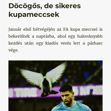
Döcögős, de sikeres
kupameccsek
Január első hétvégéjén az FA kupa meccsei is
bekerültek a naptárba, ahol egy haloványabb
kezdés után egy kiadós verés lett a párharc
vége.