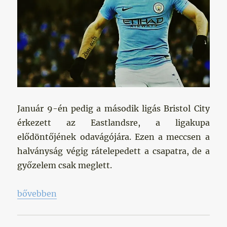
Január 9-én pedig a második ligás Bristol City
érkezett az Eastlandsre, a ligakupa
elődöntőjének odavágójára. Ezen a meccsen a
halványság végig rátelepedett a csapatra, de a
győzelem csak meglett.
„Döcögős, de sikeres kupameccsek”
bővebben