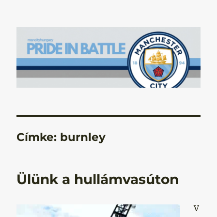
Manchester City Blog – Pride In
Battle
Címke:
burnley
Ülünk a hullámvasúton
V