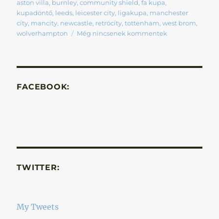
aston villa
,
burnley
,
community shield
,
fa kupa
,
kupadöntő
,
leeds
,
leicester city
,
ligakupa
,
manchester
city
,
mancity
,
newcastle
,
retrócity
,
tottenham
,
west brom
,
wolverhampton
Még nincsenek kommentek
FACEBOOK:
TWITTER:
My Tweets