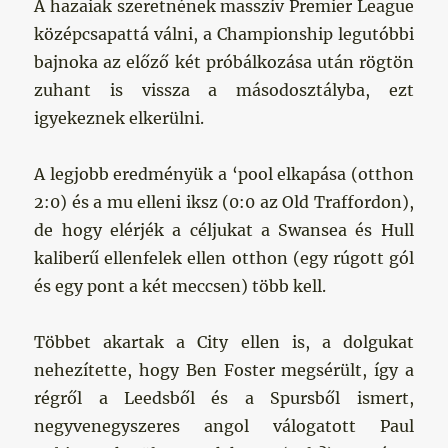
A hazaiak szeretnének masszív Premier League
középcsapattá válni, a Championship legutóbbi
bajnoka az előző két próbálkozása után rögtön
zuhant is vissza a másodosztályba, ezt
igyekeznek elkerülni.
A legjobb eredményük a ‘pool elkapása (otthon
2:0) és a mu elleni iksz (0:0 az Old Traffordon),
de hogy elérjék a céljukat a Swansea és Hull
kaliberű ellenfelek ellen otthon (egy rúgott gól
és egy pont a két meccsen) több kell.
Többet akartak a City ellen is, a dolgukat
nehezítette, hogy Ben Foster megsérült, így a
régről a Leedsből és a Spursből ismert,
negyvenegyszeres angol válogatott Paul