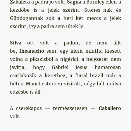
Zabaleta
a padra jó volt,
Sagna
a Burnley ellen a
kezdőbe is a jelek szerint. Stones-nak és
Gündogannak sok a heti két meccs a jelek
szerint, így a padra sem ültek le.
Silva
ott volt a padon, de nem állt
be,
Iheanacho
sem, egy kicsit mintha kiesett
volna a pikszisből a nigériai, a helyzetét nem
javítja, hogy Gabriel Jesus hamarosan
csatlakozik a kerethez, a fiatal brazil már a
héten Manchesterben vizitált, négy hét múlva
edzésbe is áll.
A cserekapus — természetesen —
Caballero
volt.