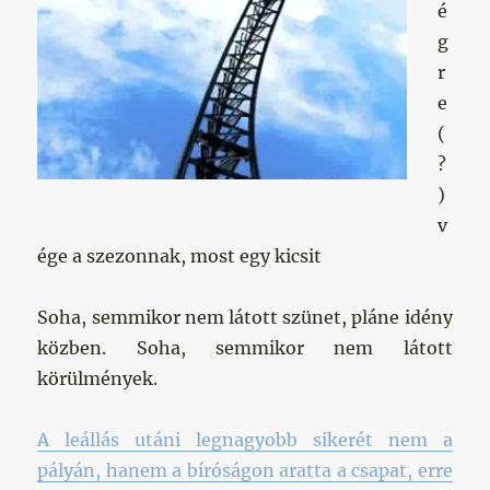
é
g
r
e
(
?
)
v
ége a szezonnak, most egy kicsit
Soha, semmikor nem látott szünet, pláne idény
közben. Soha, semmikor nem látott
körülmények.
A leállás utáni legnagyobb sikerét nem a
pályán, hanem a bíróságon aratta a csapat, erre