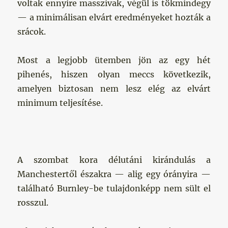
voltak ennyire masszívak, végül is tökmindegy
— a minimálisan elvárt eredményeket hozták a
srácok.
Most a legjobb ütemben jön az egy hét
pihenés, hiszen olyan meccs következik,
amelyen biztosan nem lesz elég az elvárt
minimum teljesítése.
A szombat kora délutáni kirándulás a
Manchestertől északra — alig egy órányira —
található Burnley-be tulajdonképp nem sült el
rosszul.