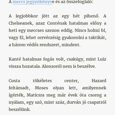
A
meccs jegyzőkönyv
e és az összefoglaló:
A legjobbkor jött az egy hét pihenő. A
Chelseanek, azaz Conténak hatalmas előny a
heti egy meccses szezon eddig. Nincs holmi bl,
vagy El, lehet orrvérzésig gyakorolni a taktikát,
a három védős rendszert, mindent.
Kanté hatalmas fogás volt, csakúgy, mint Luiz
vissza hozatala. Alonsoról nem is beszélve.
Costa tökéletes center, Hazard
feltámadt, Moses olyan lett, amilyennek
ígérték, Maticsra meg már évek óta csorog a
nyálam, egy szó, mint száz, durván jó csapatról
beszélünk.