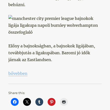
behúzni.
Előny a bajnokságban, a bajnokok ligájában,
továbbjutás a ligakupában. Baromi jó idők
járnak az Eastlandsen.
„Taktikai magasságok és mélységek”
bővebben
Share this: