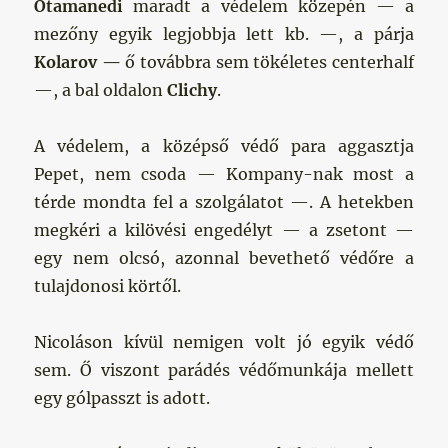
Otamanedi
maradt a védelem közepén — a
mezőny egyik legjobbja lett kb. —, a párja
Kolarov —
ő továbbra sem tökéletes centerhalf
—, a bal oldalon
Clichy
.
A védelem, a középső védő para aggasztja
Pepet, nem csoda — Kompany-nak most a
térde mondta fel a szolgálatot —. A hetekben
megkéri a kilövési engedélyt — a zsetont —
egy nem olcsó, azonnal bevethető védőre a
tulajdonosi körtől.
Nicoláson kívül nemigen volt jó egyik védő
sem. Ő viszont parádés védőmunkája mellett
egy gólpasszt is adott.