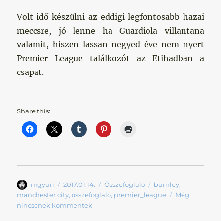
Volt idő készülni az eddigi legfontosabb hazai
meccsre, jó lenne ha Guardiola villantana
valamit, hiszen lassan negyed éve nem nyert
Premier League találkozót az Etihadban a
csapat.
Share this:
Szerző
Közzétéve
Kategória
Címke
mgyuri
2017.01.14.
Összefoglaló
burnley
,
manchester city
,
összefoglaló
,
premier_league
Még
nincsenek kommentek