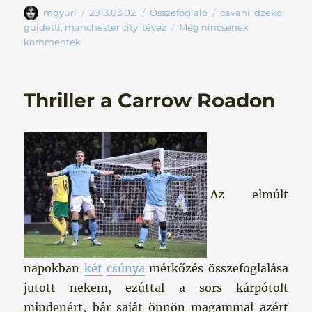
Szerző
Közzétéve
Kategória
Címke
mgyuri
2013.03.02.
Összefoglaló
cavani
,
dzeko
,
guidetti
,
manchester city
,
tévez
Még nincsenek
kommentek
Thriller a Carrow Roadon
Az elmúlt
napokban
két
csúnya
mérkőzés összefoglalása
jutott nekem, ezúttal a sors kárpótolt
mindenért, bár saját önnön magammal azért