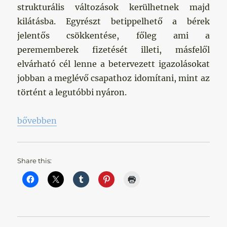
strukturális változások kerülhetnek majd
kilátásba. Egyrészt betippelhető a bérek
jelentős csökkentése, főleg ami a
perememberek fizetését illeti, másfelől
elvárható cél lenne a betervezett igazolásokat
jobban a meglévő csapathoz idomítani, mint az
történt a legutóbbi nyáron.
„Te megtartanád őket? Tévez és Džeko”
bővebben
Share this: