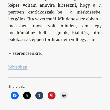
képes voltam annyira kicseszni, hogy a 7.
percben csatlakozzak be a mérkőzésbe,
kétgólos City vezetésnél. Mindenesetre ebben a
meccsben most volt minden, ami egy
focidrámához kell – gólok, kiállítás, bírói
bakik…csak éppen fordítás nem volt egy sem
– szerencsénkre.
„Thriller a Carrow Roadon”
bővebben
Share this: