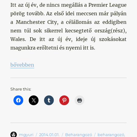
Itt az új év, de nincs megállás a Premier League
pörög tovább. Az első idei meccsen már pályán
a Manchester City, a célállomás az eddigiben
nem túl sok sikerrel kecsegtető ország(rész),
Wales. De itt az új év, ideje új szokásokat
magunkra erőltetni és nyerni itt is.
„Új év, új szokások?”
bővebben
Share this:
Szerző
Közzétéve
Kategória
Címke
mgyuri
2014.01.01.
Beharangozó
beharangozó
,