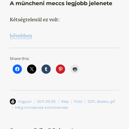
A müncheni meccs legjobb jelenete
Kétségtelenül ez volt:
„A müncheni meccs legjobb jelenete”
bővebben
Share this:
Szerző
Közzétéve
Forma
Kategória
Címke
mgyuri
2011.09.29.
Kép
Fotó
2011
,
dzeko
,
gif
Még nincsenek kommentek