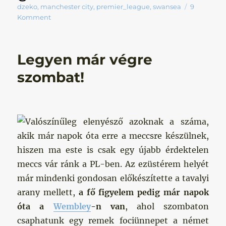
dzeko
,
manchester city
,
premier_league
,
swansea
9
Komment
Legyen már végre
szombat!
Valószínűleg elenyésző azoknak a száma,
akik már napok óta erre a meccsre készülnek,
hiszen ma este is csak egy újabb érdektelen
meccs vár ránk a PL-ben. Az ezüstérem helyét
már mindenki gondosan előkészítette a tavalyi
arany mellett,
a fő figyelem pedig már napok
óta a
Wembley
-n van
, ahol szombaton
csaphatunk egy remek fociünnepet a német