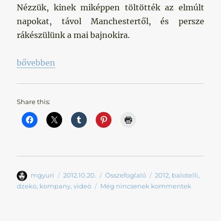
Nézzük, kinek miképpen töltötték az elmúlt
napokat, távol Manchestertől, és persze
rákészülünk a mai bajnokira.
„Vissza a válogatottból”
bővebben
Share this:
Szerző
Közzétéve
Kategória
Címke
mgyuri
2012.10.20.
Összefoglaló
2012
,
balotelli
,
dzeko
,
kompany
,
videó
Még nincsenek kommentek