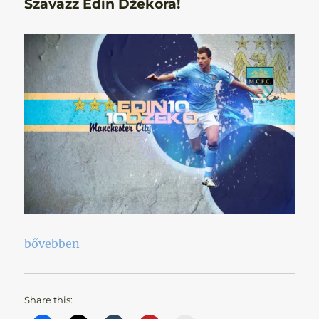
Szavazz Edin Džekora!
„Szavazz Edin Džekora!”
bővebben
Share this: