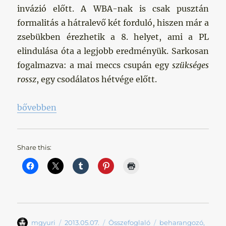
invázió előtt. A WBA-nak is csak pusztán
formalitás a hátralevő két forduló, hiszen már a
zsebükben érezhetik a 8. helyet, ami a PL
elindulása óta a legjobb eredményük. Sarkosan
fogalmazva: a mai meccs csupán egy
szükséges
rossz
, egy csodálatos hétvége előtt.
„Legyen már végre szombat!”
bővebben
Share this:
Szerző
Közzétéve
Kategória
Címke
mgyuri
2013.05.07.
Összefoglaló
beharangozó
,