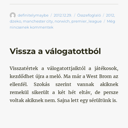
Szerző
Közzétéve
Kategória
Címke
definitelymaybe
2012.12.29.
Összefoglaló
2012
,
dzeko
,
manchester city
,
norwich
,
premier_league
Még
nincsenek kommentek
Vissza a válogatottból
Visszatértek a válogatottjaiktól a játékosok,
kezdődhet újra a meló. Ma már a West Brom az
ellenfél. Szokás szerint vannak akiknek
remekül sikerült a két hét eltáv, de persze
voltak akiknek nem. Sajna lett egy sérültünk is.