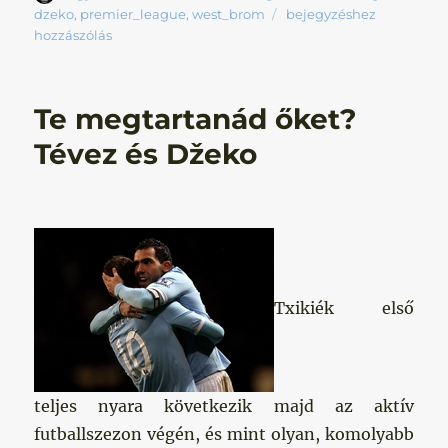
Legyen
dzeko
,
premier_league
,
west_brom
bejegyzéshez
már
hozzászólás
végre
szombat!
Te megtartanád őket?
Tévez és Džeko
Txikiék első
teljes nyara következik majd az aktív
futballszezon végén, és mint olyan, komolyabb