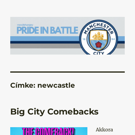
Manchester City Blog – Pride In
Battle
Címke:
newcastle
Big City Comebacks
Akkora