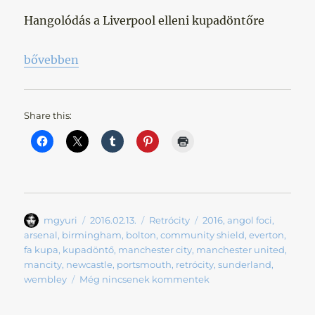
Hangolódás a Liverpool elleni kupadöntőre
„Hazai Kupadöntők – I. Rész”
bővebben
Share this:
Szerző
Közzétéve
Kategória
Címke
mgyuri
2016.02.13.
Retrócity
2016
,
angol foci
,
arsenal
,
birmingham
,
bolton
,
community shield
,
everton
,
fa kupa
,
kupadöntő
,
manchester city
,
manchester united
,
mancity
,
newcastle
,
portsmouth
,
retrócity
,
sunderland
,
wembley
Még nincsenek kommentek