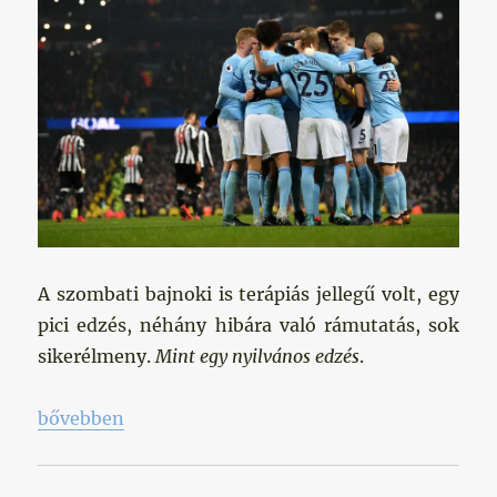
A szombati bajnoki is terápiás jellegű volt, egy
pici edzés, néhány hibára való rámutatás, sok
sikerélmeny.
Mint egy nyilvános edzés
.
„Nyilvános edzés”
bővebben