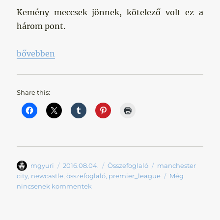
Kemény meccsek jönnek, kötelező volt ez a
három pont.
„Idénykezdetnek tökéletes”
bővebben
Share this:
Szerző
Közzétéve
Kategória
Címke
mgyuri
2016.08.04.
Összefoglaló
manchester
city
,
newcastle
,
összefoglaló
,
premier_league
Még
nincsenek kommentek