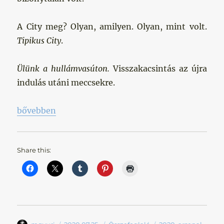
A City meg? Olyan, amilyen. Olyan, mint volt.
Tipikus City
.
Ülünk a hullámvasúton.
Visszakacsintás az újra
indulás utáni meccsekre.
„Ülünk a hullámvasúton”
bővebben
Share this: