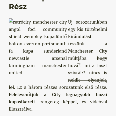
Rész
Új sorozatunkban
egy kis történelmi
kirándulást
teszünk a
Manchester City
múltjába
hogy
hová?! mi a faszt
szívtál?! nincs is
nekik olyanjuk,
lol
. Ez a három részes sorozatunk első része.
Felelevenítjük a City legnagyobb hazai
kupasikereit
, rengeteg képpel, és videóval
illusztrálva.