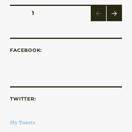
Bejegyzések
OLDAL
1
KÖV
lapozása
ETKE
ZŐ
OLD
AL
FACEBOOK:
TWITTER:
My Tweets