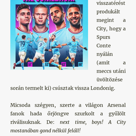
visszatérést
produkált
megint a
City, hogy a
Spurs
Conte
nyálán
(amit a
meccs utáni
üvöltözése
során termelt ki) csúsztak vissza Londonig.
Micsoda szégyen, szerte a világon Arsenal
fanok hada őrjöngve szurkolt a gyűlölt
riválisuknak. De:
next time, boys! A City
mostanában gond nélkül feláll!