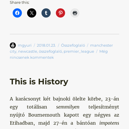
Share this:
Szerző
Közzétéve
Kategória
Címke
mgyuri
2018.01.23.
Összefoglaló
manchester
city
,
newcastle
,
összefoglaló
,
premier_league
Még
nincsenek kommentek
This is History
A karácsonyt két bajnoki ölelte körbe, 23-án
egy totálisan
semmilyen
teljesítményt
nyújtó Bournemouth kapott egy négyes az
Etihadban, majd 27-én a bántóan
impotens