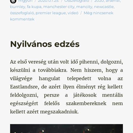
Szerző
Közzétéve
Kategória
Címke
mgyuri
2020.07.25.
Összefoglaló
2020
,
arsenal
,
burnley
,
fa kupa
,
manchester city
,
mancity
,
newcastle
,
összefoglaló
,
premier league
,
videó
Még nincsenek
kommentek
Nyilvános edzés
Az első vereség után volt idő pihenni, dolgozni,
készülni a továbbiakra. Nem hiszem, hogy a
világvége hangulat telepedett volna az
Eastlandsre, de azért ilyen élményt rég kellett
feldolgozni, persze a játékosok mentális
egészségért felelős szakembereknek nem
kellett azért megszakadniuk.