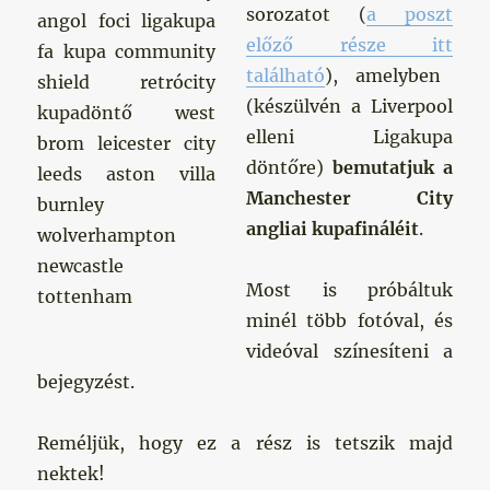
sorozatot (
a
poszt
előző része
itt
található
)
, amelyben
(készülvén a Liverpool
elleni Ligakupa
döntőre)
bemutatjuk a
Manchester City
angliai kupafináléit
.
Most is próbáltuk
minél több fotóval, és
videóval színesíteni a
bejegyzést.
Reméljük, hogy ez a rész is tetszik majd
nektek!