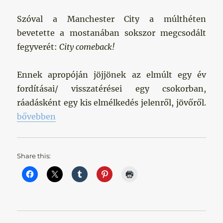
Szóval a Manchester City a múlthéten
bevetette a mostanában sokszor megcsodált
fegyverét:
City comeback!
Ennek apropóján jöjjönek az elmúlt egy év
fordításai/ visszatérései egy csokorban,
ráadásként egy kis elmélkedés jelenről, jövőről.
„Big City Comebacks”
bővebben
Share this: