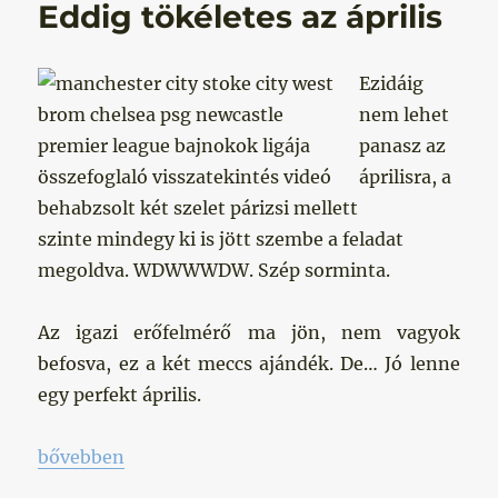
Eddig tökéletes az április
Ezidáig
nem lehet
panasz az
áprilisra, a
behabzsolt két szelet párizsi mellett
szinte mindegy ki is jött szembe a feladat
megoldva. WDWWWDW. Szép sorminta.
Az igazi erőfelmérő ma jön, nem vagyok
befosva, ez a két meccs ajándék. De… Jó lenne
egy perfekt április.
„Eddig tökéletes az április „
bővebben