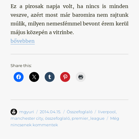
Ez a pirosak napja volt, ha nincs is minden
veszve, azért most már baromira nem rajtunk
múlik, milyen nemesfémmel bevont érem kerül
május közepén a vitrinbe.
„Ez az ő napjuk volt”
bővebben
Share this:
Szerző
Közzétéve
Kategória
Címke
mgyuri
2014.04.15.
Összefoglaló
liverpool
,
manchester city
,
összefoglaló
,
premier_league
Még
nincsenek kommentek