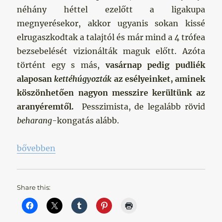
néhány héttel ezelőtt a ligakupa
megnyerésekor, akkor ugyanis sokan kissé
elrugaszkodtak a talajtól és már mind a 4 trófea
bezsebelését vizionálták maguk előtt. Azóta
történt egy s más,
vasárnap pedig pudliék
alaposan
kettéhúgyozták
az esélyeinket, aminek
köszönhetően nagyon messzire kerültünk az
aranyéremtől.
Pesszimista, de legalább rövid
beharang-
kongatás alább.
„Tovább a vigaszágon…”
bővebben
Share this: