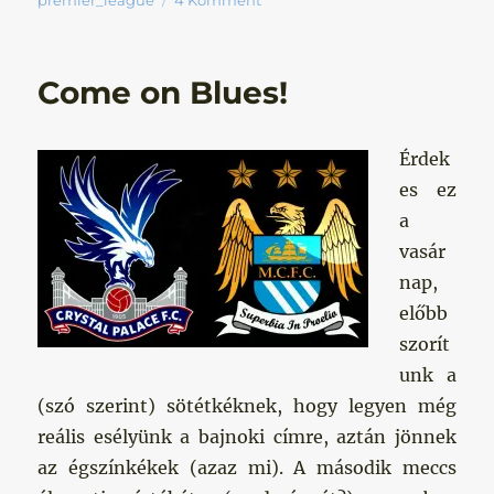
premier_league
4 Komment
Come on Blues!
Érdek
es ez
a
vasár
nap,
előbb
szorít
unk a
(szó szerint) sötétkéknek, hogy legyen még
reális esélyünk a bajnoki címre, aztán jönnek
az égszínkékek (azaz mi). A második meccs