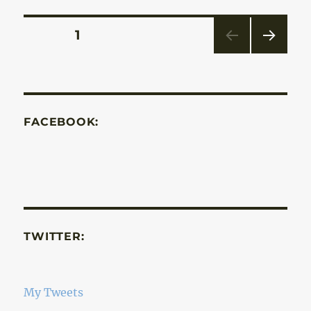
Bejegyzések
OLDAL
1
KÖV
lapozása
ETKE
ZŐ
OLD
AL
FACEBOOK:
TWITTER:
My Tweets