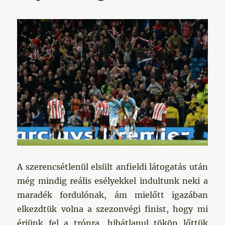
A szerencsétlenül elsült anfieldi látogatás után
még mindig reális esélyekkel indultunk neki a
maradék fordulónak, ám mielőtt igazában
elkezdtük volna a szezonvégi finist, hogy mi
érjünk fel a trónra, hibátlanul tökön lőttük