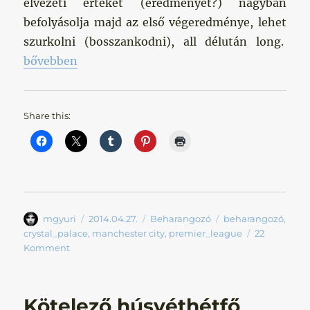
élvezeti értékét (eredményét?) nagyban
befolyásolja majd az első végeredménye, lehet
szurkolni (bosszankodni), all délután long.
„Come on Blues!”
bővebben
Share this:
Szerző
Közzétéve
Kategória
Címke
mgyuri
2014.04.27.
Beharangozó
beharangozó
,
crystal_palace
,
manchester city
,
premier_league
22
Komment
Kötelező húsvéthétfő