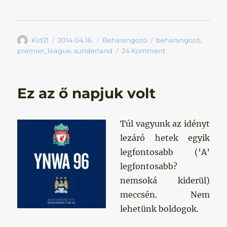
Szerző
Közzétéve
Kategória
Címke
Kid21
2014.04.16.
Beharangozó
beharangozó
,
premier_league
,
sunderland
24 Komment
Ez az ő napjuk volt
Túl vagyunk az idényt
lezáró hetek egyik
legfontosabb (‘A’
legfontosabb?
nemsoká kiderül)
meccsén. Nem
lehetünk boldogok.