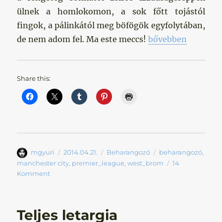
ülnek a homlokomon, a sok főtt tojástól
fingok, a pálinkától meg böfögök egyfolytában,
„Never give up?”
de nem adom fel. Ma este meccs!
bővebben
Share this:
Szerző
Közzétéve
Kategória
Címke
mgyuri
2014.04.21.
Beharangozó
beharangozó
,
manchester city
,
premier_league
,
west_brom
14
Komment
Teljes letargia