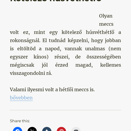
Olyan
meccs
volt ez, mint egy kötelező húsvéthétfő a
rokonságnál. El tudnád képzelni, hogy jobban
is eltöltöd a napod, vannak unalmas (nem
egyszer kínos) részei, de összességében
mégiscsak jól érzed magad, kellemes
visszagondolni rá.
Valami ilyesmi volt a hétfői meccs is.
„Kötelező húsvéthétfő”
bővebben
Share this: