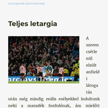
nincsenek kommentek
Teljes letargia
A
szeren
csétle
nül
elsült
anfield
i
látoga
tás
után még mindig reális esélyekkel indultunk
neki a maradék fordulónak, ám mielőtt