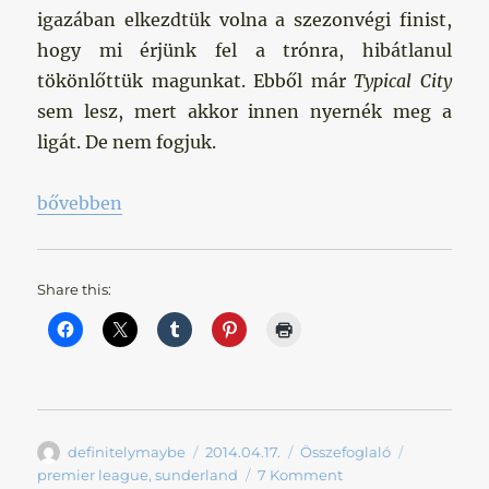
igazában elkezdtük volna a szezonvégi finist,
hogy mi érjünk fel a trónra, hibátlanul
tökönlőttük magunkat. Ebből már
Typical City
sem lesz, mert akkor innen nyernék meg a
ligát. De nem fogjuk.
„Teljes letargia”
bővebben
Share this:
Szerző
Közzétéve
Kategória
Címke
definitelymaybe
2014.04.17.
Összefoglaló
premier league
,
sunderland
7 Komment