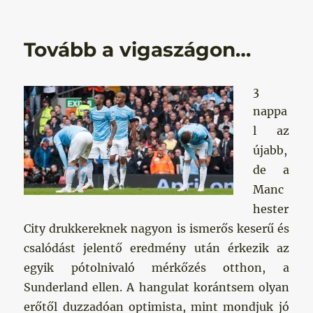
Tovább a vigaszágon…
3
nappa
l az
újabb,
de a
Manc
hester
City drukkereknek nagyon is ismerős keserű és
csalódást jelentő eredmény után érkezik az
egyik pótolnivaló mérkőzés otthon, a
Sunderland ellen. A hangulat korántsem olyan
erőtől duzzadóan optimista, mint mondjuk jó