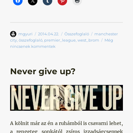
Szerző
Közzétéve
Kategória
Címke
mgyuri
2014.04.22.
Összefoglaló
manchester
city
,
összefoglaló
,
premier_league
,
west_brom
Még
nincsenek kommentek
Never give up?
A kölnit már az én a ruhámból is csavarni lehet,
a rengeteg sonkától zsíros izzadságcseppek