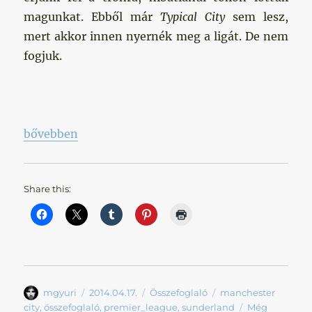
magunkat. Ebből már
Typical City
sem lesz,
mert akkor innen nyernék meg a ligát. De nem
fogjuk.
„Teljes letargia”
bővebben
Share this:
Szerző
Közzétéve
Kategória
Címke
mgyuri
2014.04.17.
Összefoglaló
manchester
city
,
összefoglaló
,
premier_league
,
sunderland
Még