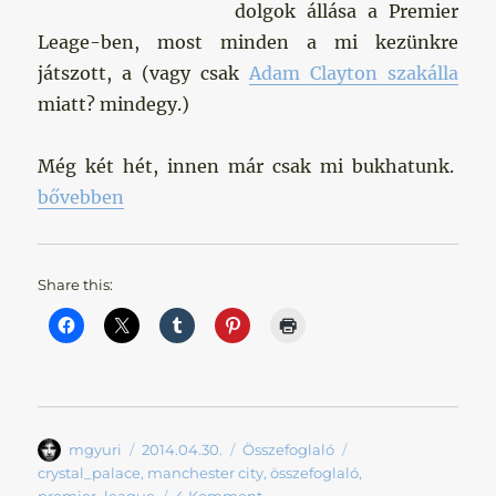
dolgok állása a Premier
Leage-ben, most minden a mi kezünkre
játszott, a (vagy csak
Adam Clayton szakálla
miatt? mindegy.)
Még két hét, innen már csak mi bukhatunk.
„Újraindult minden”
bővebben
Share this:
Szerző
Közzétéve
Kategória
Címke
mgyuri
2014.04.30.
Összefoglaló
crystal_palace
,
manchester city
,
összefoglaló
,