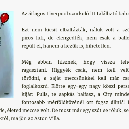
Az átlagos Liverpool szurkoló itt található balr
Ezt nem kicsit elbaltázták, náluk volt a sz
piros lufi, de elengedték, nem csak a ball
repült el, hanem a kezük is, hihetetlen.
Még abban hisznek, hogy vissza leh
ragasztani. Higgyék csak, nem kell vel
törődni, a saját meccsünkkel kell már cs
foglalkozni. Előtte egy-egy nagy köszi pers
kijár: Pulis, te sapkás balfasz, a City mind
fontosabb mérföldkövénél ott fogsz állni?! 
le, életed meccse volt. De most már egy szót se róluk, se
król, ma jön az Aston Villa.
 nyerni”