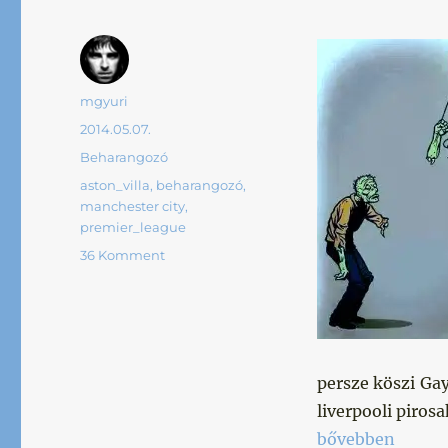
Szerző
mgyuri
Közzétéve
2014.05.07.
Kategória
Beharangozó
Címke
aston_villa
,
beharangozó
,
manchester city
,
premier_league
36 Komment
persze köszi Gay
liverpooli pirosa
„Nem ráparázni,
bővebben