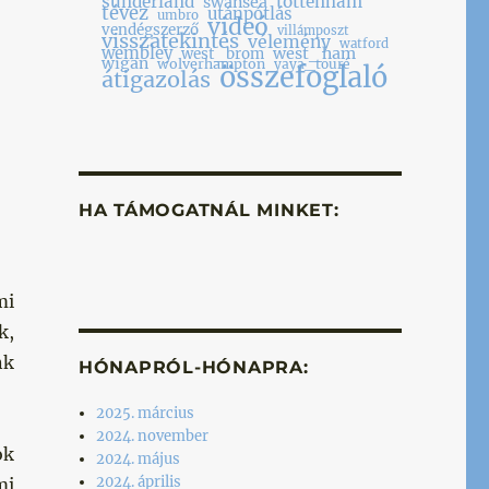
sunderland
tottenham
swansea
tévez
utánpótlás
umbro
videó
vendégszerző
villámposzt
visszatekintés
vélemény
watford
wembley
west_ham
west_brom
wigan
wolverhampton
yaya_touré
összefoglaló
átigazolás
HA TÁMOGATNÁL MINKET:
mi
k,
nk
HÓNAPRÓL-HÓNAPRA:
2025. március
2024. november
ok
2024. május
2024. április
mi