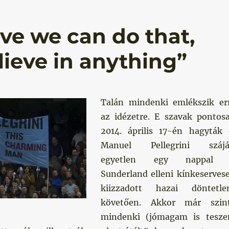
eve we can do that,
lieve in anything”
Talán mindenki emlékszik er
az idézetre. E szavak pontos
2014. április 17-én hagyták 
Manuel Pellegrini szájá
egyetlen egy nappal
Sunderland elleni kínkeserves
kiizzadott hazai döntetle
követően. Akkor már szin
mindenki (jómagam is tesz