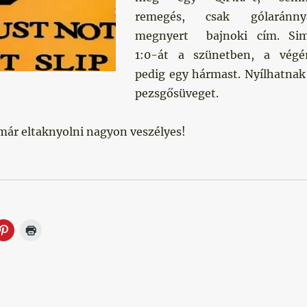
remegés, csak gólaránny
megnyert bajnoki cím. Si
1:0-át a szünetben, a végé
pedig egy hármast. Nyílhatnak
pezsgősüveget.
 már eltaknyolni nagyon veszélyes!