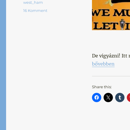
west_ham
16 Komment
De vigyázni! Itt
„Még egy lépés”
bővebben
Share this: