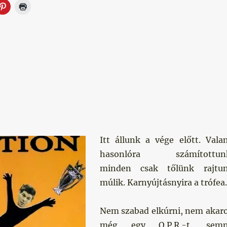
Itt állunk a vége előtt. Vala
hasonlóra számítottun
minden csak tőlünk rajtu
múlik. Karnyújtásnyira a trófea.
Nem szabad elkúrni, nem akar
még egy Q.P.R.-t, sem