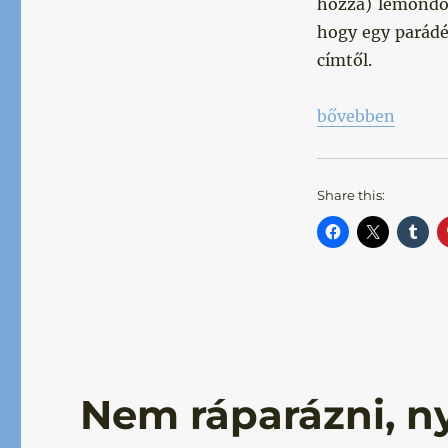
hozzá) lemondott
hogy egy parádé
címtől.
„„If you don’t b
bővebben
Share this:
Nem ráparázni, n