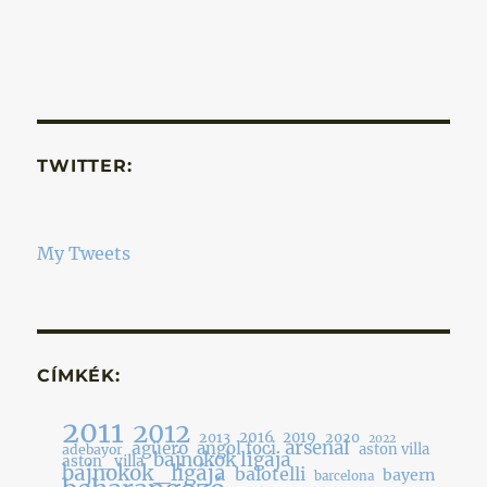
TWITTER:
My Tweets
CÍMKÉK:
2011
2012
2016
2019
2013
2020
2022
arsenal
agüero
angol foci
aston villa
adebayor
bajnokok ligája
aston_villa
bajnokok_ligája
balotelli
bayern
barcelona