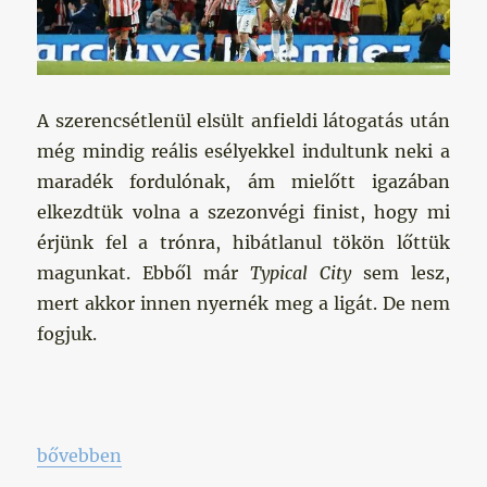
A szerencsétlenül elsült anfieldi látogatás után
még mindig reális esélyekkel indultunk neki a
maradék fordulónak, ám mielőtt igazában
elkezdtük volna a szezonvégi finist, hogy mi
érjünk fel a trónra, hibátlanul tökön lőttük
magunkat. Ebből már
Typical City
sem lesz,
mert akkor innen nyernék meg a ligát. De nem
fogjuk.
„Teljes letargia”
bővebben