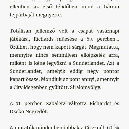
ellenben az első félidőben mind a három
fejpárbaját megnyerte.
Totálisan jellemző volt a csapat vasárnapi
játékára, Richards műesése a 67. percben…
Örülhet, hogy nem kapott sárgát. Megmutatta,
mennyire nincs semmilyen elképzelés arra,
miként is kéne legyőzni a Sunderlandet. Azt a
Sunderlandet, amelyik eddig négy pontot
kapart össze. Mondjuk az pont annyi, amennyit
a City idegenben gyűjtött. Siralomvölgy.
A 71. percben Zabaleta váltotta Richardst és
Džeko Negredót.
A mutatók mindenben jobbak a City-nél, 63 %