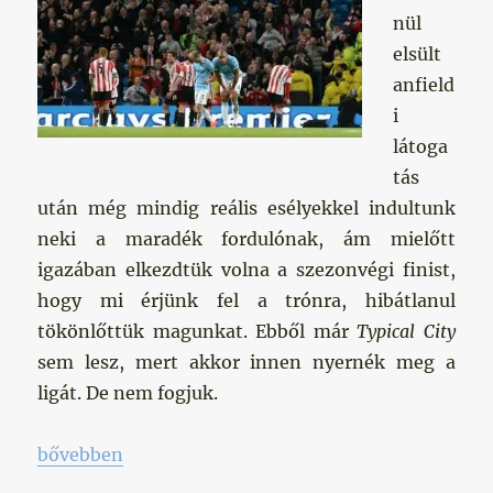
nül
elsült
anfield
i
látoga
tás
után még mindig reális esélyekkel indultunk
neki a maradék fordulónak, ám mielőtt
igazában elkezdtük volna a szezonvégi finist,
hogy mi érjünk fel a trónra, hibátlanul
tökönlőttük magunkat. Ebből már
Typical City
sem lesz, mert akkor innen nyernék meg a
ligát. De nem fogjuk.
„Teljes letargia”
bővebben