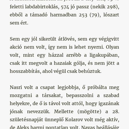
feletti labdabirtoklás, 574 jó passz (nekik 298),
ebből a támadó harmadban 253 (79), lószart
sem ért.
Sem egy jól sikerült átlövés, sem egy végigvitt
akció nem volt, így nem is lehet nyerni. Olyan
volt, mint egy házzal arrébb a ligakupában,
csak itt megvolt a hazaiak gólja, és nem jött a
hosszabbítás, ahol végül csak behúztuk.
Nasri volt a csapat legjobbja, ő próbálta meg
mozgatni a társakat, bepasszolni a szabad
helyekre, de ő is távol volt attól, hogy igazának
jónak nevezzük. Mellette (mögötte) a 28.
születésnapját ünneplő Kolarov volt még aktív,
de Aleks barmi pontatlan volt. Navas beállásáig