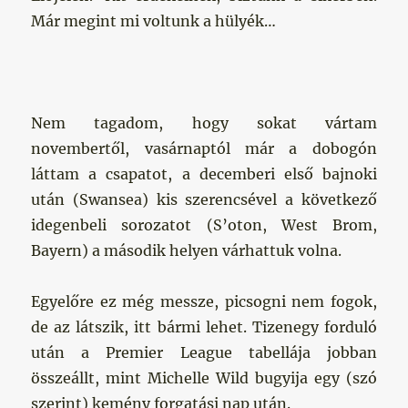
Már megint mi voltunk a hülyék…
Nem tagadom, hogy sokat vártam
novembertől, vasárnaptól már a dobogón
láttam a csapatot, a decemberi első bajnoki
után (Swansea) kis szerencsével a következő
idegenbeli sorozatot (S’oton, West Brom,
Bayern) a második helyen várhattuk volna.
Egyelőre ez még messze, picsogni nem fogok,
de az látszik, itt bármi lehet. Tizenegy forduló
után a Premier League tabellája jobban
összeállt, mint Michelle Wild bugyija egy (szó
szerint) kemény forgatási nap után.