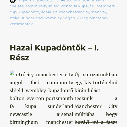
mgyuri
2016.02.27.
Retrócity
2016
,
arsenal
,
chelsea
,
community shield
,
döntő
,
fa kupa
,
full members
cup
,
kupadöntő
,
ligakupa
,
manchester city
,
mancity
,
stoke
,
sunderland
,
wembley
,
wigan
Még nincsenek
kommentek
Hazai Kupadöntők – I.
Rész
Új sorozatunkban
egy kis történelmi
kirándulást
teszünk a
Manchester City
múltjába
hogy
hová?! mi a faszt