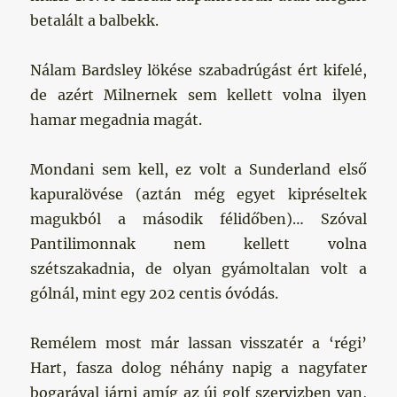
betalált a balbekk.
Nálam Bardsley lökése szabadrúgást ért kifelé,
de azért Milnernek sem kellett volna ilyen
hamar megadnia magát.
Mondani sem kell, ez volt a Sunderland első
kapuralövése (aztán még egyet kipréseltek
magukból a második félidőben)… Szóval
Pantilimonnak nem kellett volna
szétszakadnia, de olyan gyámoltalan volt a
gólnál, mint egy 202 centis óvódás.
Remélem most már lassan visszatér a ‘régi’
Hart, fasza dolog néhány napig a nagyfater
bogarával járni amíg az új golf szervizben van,