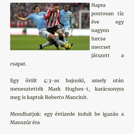
Napra
pontosan tíz
éve egy
nagyon
furcsa
meccset
játszott a
csapat.
Egy őrült 4:3-as bajnoki, amely után
menesztették Mark Hughes-t, karácsonyra
meg is kaptuk Roberto Mancinit.
Mondhatjuk: egy évtizede indult be igazán a
Manszúr éra