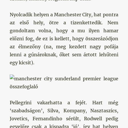
Nyolcadik helyen a Manchester City, hat pontra
az első hely, ötre a tizenkettedik. Nem
gondoltam volna, hogy a mu ilyen hamar
előzni fog, de ez is kellett, hogy összerázódjon
az élmezőny (na, meg kezdett nagy pofája
lenni a gúnároknak, őket sem ártott lehűteni
egy kicsit).
Pellegrini vakarhatta a fejét. Hart még
‘szabadságon’, Silva, Kompany, Nasztaszics,
Jovetics, Fernandinho sérült, Rodwell pedig
egyelőre csak a kispadra ‘jó’, így hat helyen