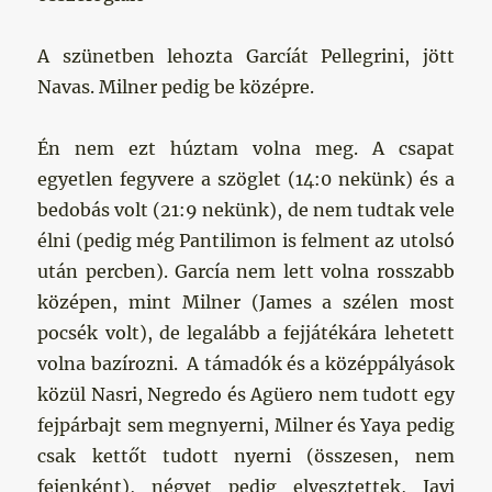
A szünetben lehozta Garcíát Pellegrini, jött
Navas. Milner pedig be középre.
Én nem ezt húztam volna meg. A csapat
egyetlen fegyvere a szöglet (14:0 nekünk) és a
bedobás volt (21:9 nekünk), de nem tudtak vele
élni (pedig még Pantilimon is felment az utolsó
után percben). García nem lett volna rosszabb
középen, mint Milner (James a szélen most
pocsék volt), de legalább a fejjátékára lehetett
volna bazírozni. A támadók és a középpályások
közül Nasri, Negredo és Agüero nem tudott egy
fejpárbajt sem megnyerni, Milner és Yaya pedig
csak kettőt tudott nyerni (összesen, nem
fejenként), négyet pedig elvesztettek, Javi