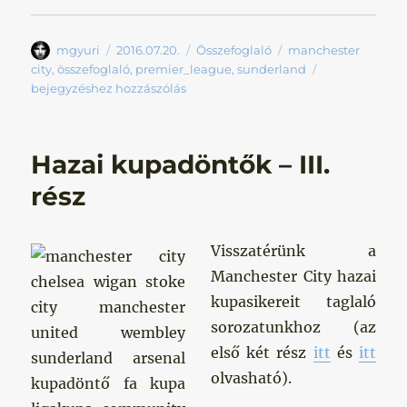
Szerző
Közzétéve
Kategória
Címke
mgyuri
2016.07.20.
Összefoglaló
manchester
Sunderlandi
city
,
összefoglaló
,
premier_league
,
sunderland
hajtóvadászat
bejegyzéshez hozzászólás
Hazai kupadöntők – III.
rész
Visszatérünk a
Manchester City hazai
kupasikereit taglaló
sorozatunkhoz (az
első két rész
itt
és
itt
olvasható).