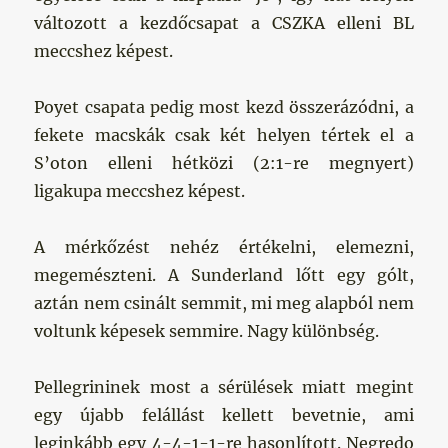
változott a kezdőcsapat a CSZKA elleni BL
meccshez képest.
Poyet csapata pedig most kezd összerázódni, a
fekete macskák csak két helyen tértek el a
S’oton elleni hétközi (2:1-re megnyert)
ligakupa meccshez képest.
A mérkőzést nehéz értékelni, elemezni,
megemészteni. A Sunderland lőtt egy gólt,
aztán nem csinált semmit, mi meg alapból nem
voltunk képesek semmire. Nagy különbség.
Pellegrininek most a sérülések miatt megint
egy újabb felállást kellett bevetnie, ami
leginkább egy 4-4-1-1-re hasonlított. Negredo