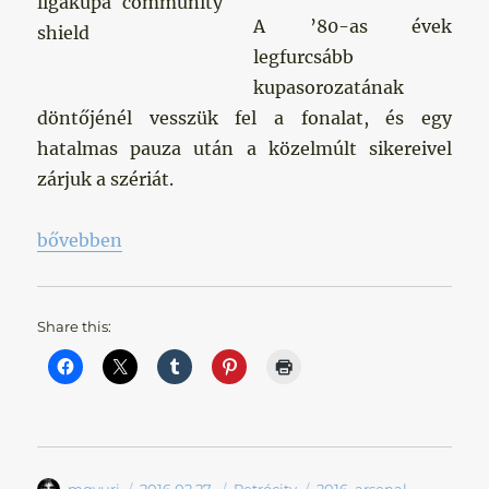
A ’80-as évek
legfurcsább
kupasorozatának
döntőjénél vesszük fel a fonalat, és egy
hatalmas pauza után a közelmúlt sikereivel
zárjuk a szériát.
„Hazai kupadöntők – III. rész „
bővebben
Share this:
Szerző
Közzétéve
Kategória
Címke