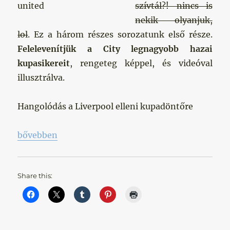
szívtál?! nincs is
nekik olyanjuk,
lol
. Ez a három részes sorozatunk első része.
Felelevenítjük a City legnagyobb hazai
kupasikereit
, rengeteg képpel, és videóval
illusztrálva.
Hangolódás a Liverpool elleni kupadöntőre
„Hazai Kupadöntők – I. Rész”
bővebben
Share this: