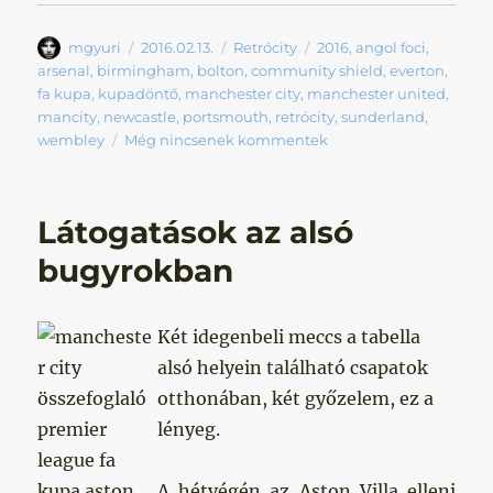
Szerző
Közzétéve
Kategória
Címke
mgyuri
2016.02.13.
Retrócity
2016
,
angol foci
,
arsenal
,
birmingham
,
bolton
,
community shield
,
everton
,
fa kupa
,
kupadöntő
,
manchester city
,
manchester united
,
mancity
,
newcastle
,
portsmouth
,
retrócity
,
sunderland
,
wembley
Még nincsenek kommentek
Látogatások az alsó
bugyrokban
Két idegenbeli meccs a tabella
alsó helyein található csapatok
otthonában, két győzelem, ez a
lényeg.
A hétvégén az Aston Villa elleni