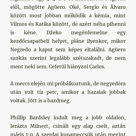
elől, mögötte Agüero. Oké, Sergio és Álvaro
között most jobban működik a kémia, mint
Vilmos és Katika között, de azért néha pihenni
is kéne. Džeko megérdemelne egy
kezdőcsapatbeli helyet, pláne ilyenkor, mikor
Negredo a kaput sem képes eltalálni. Agüero
szokás szerint legalább szétszakadt, de nem
ment neki sem. Cefetül hiányzol Carlos.
A meccs elején mi próbálkoztunk, de negyedóra
után volt tíz perc, amikor a hazaiak jobbak
voltak. Jött is a bazdmeg.
Phillip Bardsley indult meg a jobb oldalon,
lerázta Milnert, csinált egy alap cselt, aztán
máris 1:0. A szerdai kupameccsük után megint