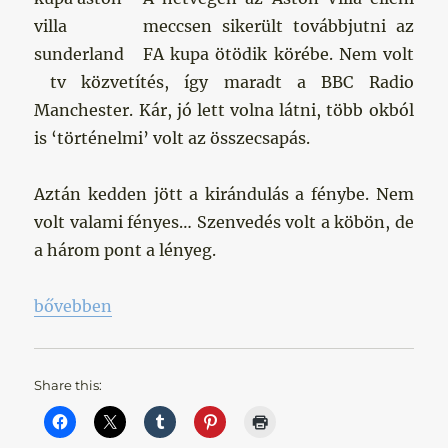
meccsen sikerült továbbjutni az
FA kupa ötödik körébe. Nem volt
tv közvetítés, így maradt a BBC Radio
Manchester. Kár, jó lett volna látni, több okból
is ‘történelmi’ volt az összecsapás.
Aztán kedden jött a kirándulás a fénybe. Nem
volt valami fényes… Szenvedés volt a köbön, de
a három pont a lényeg.
„Látogatások az alsó bugyrokban”
bővebben
Share this: