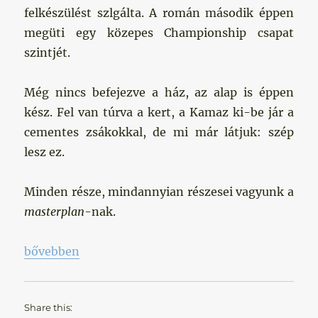
felkészülést szlgálta. A román második éppen
megüti egy közepes Championship csapat
szintjét.
Még nincs befejezve a ház, az alap is éppen
kész. Fel van túrva a kert, a Kamaz ki-be jár a
cementes zsákokkal, de mi már látjuk: szép
lesz ez.
Minden része, mindannyian részesei vagyunk a
masterplan
-nak.
„We’re all part… Pep első két meccse”
bővebben
Share this: