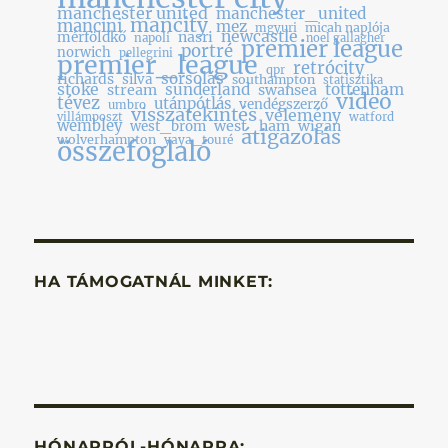
manchester united
manchester_united
mancity
mancini
mez
micah naplója
mgyuri
newcastle
nasri
mérföldkő
napoli
noel gallagher
premier league
portré
norwich
pellegrini
premier_league
retrócity
qpr
sorsolás
richards
silva
southampton
statisztika
stoke
sunderland
tottenham
stream
swansea
videó
tévez
utánpótlás
vendégszerző
umbro
visszatekintés
vélemény
villámposzt
watford
wembley
west_ham
wigan
west_brom
átigazolás
wolverhampton
yaya_touré
összefoglaló
HA TÁMOGATNÁL MINKET:
HÓNAPRÓL-HÓNAPRA: