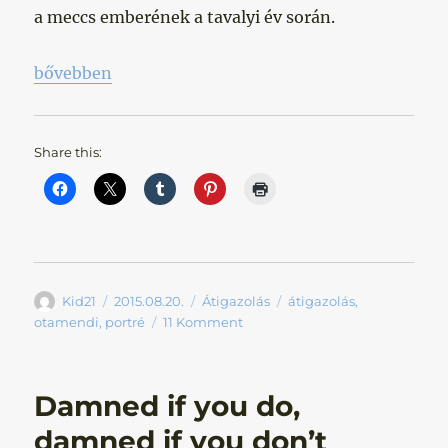
a meccs emberének a tavalyi év során.
„Player has no significant weaknesses”
bővebben
Share this:
Szerző
Közzétéve
Kategória
Címke
Kid21
2015.08.20.
Átigazolás
átigazolás
,
otamendi
,
portré
11 Komment
Damned if you do,
damned if you don’t