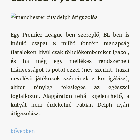
Egy Premier League-ben szereplő, BL-ben is
induló csapat 8 millió fontért manapság
fiatalokon kívül csak töltelékembereket igazol,
és ha még egy mellékes rendszerbeli
hiányosságot is pótol ezzel (név szerint: hazai
nevelésű játékosok számának a korrigálása),
akkor tényleg felesleges az egésszel
foglalkozni. Alapjáraton tehát kijelenthető, a
kutyát nem érdekelné Fabian Delph nyári
átigazolása…
„Damned if you do, damned if you don’t”
bővebben