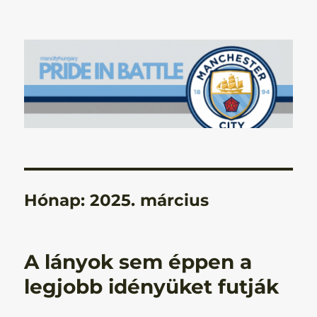
Manchester City Blog – Pride In
Battle
Hónap:
2025. március
A lányok sem éppen a
legjobb idényüket futják