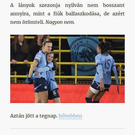
A lányok szezonja nyilván nem bosszant
annyira, mint a fiúk balfaszkodása, de azért
nem örömteli.
Nagyon nem.
„A lányok sem éppen a legjobb 
Aztán jött a tegnap.
bővebben