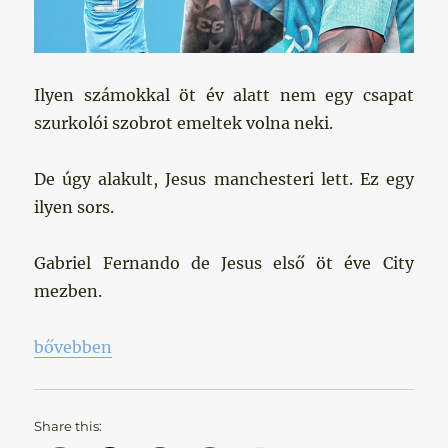
Ilyen számokkal öt év alatt nem egy csapat
szurkolói szobrot emeltek volna neki.
De úgy alakult, Jesus manchesteri lett. Ez egy
ilyen sors.
Gabriel Fernando de Jesus első öt éve City
mezben.
„Öt év egy brazil zseni társaságában”
bővebben
Share this: