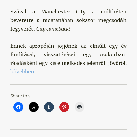
Szóval a Manchester City a múlthéten
bevetette a mostanában sokszor megcsodált
fegyverét:
City comeback!
Ennek apropóján jöjjönek az elmúlt egy év
fordításai/ visszatérései egy csokorban,
ráadásként egy kis elmélkedés jelenről, jövőről.
„Big City Comebacks”
bővebben
Share this: