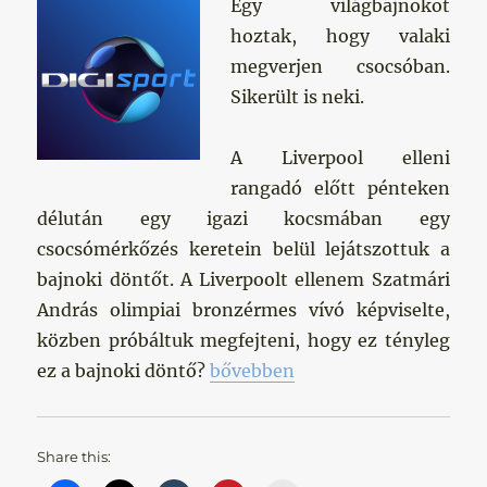
Egy világbajnokot
hoztak, hogy valaki
megverjen csocsóban.
Sikerült is neki.
A Liverpool elleni
rangadó előtt pénteken
délután egy igazi kocsmában egy
csocsómérkőzés keretein belül lejátszottuk a
bajnoki döntőt. A Liverpoolt ellenem Szatmári
András olimpiai bronzérmes vívó képviselte,
közben próbáltuk megfejteni, hogy ez tényleg
„Csocsó a világbajnokkal”
ez a bajnoki döntő?
bővebben
Share this: