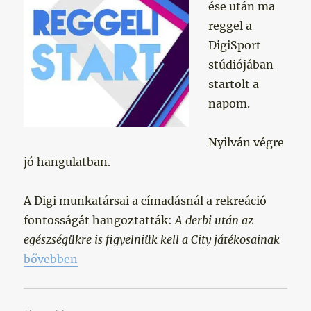
ése után ma
reggel a
DigiSport
stúdiójában
startolt a
napom.
Nyilván végre
jó hangulatban.
A Digi munkatársai a címadásnál a rekreáció
fontosságát hangoztatták:
A derbi után az
egészségükre is figyelniük kell a City játékosainak
„Derbigyőzelem után”
bővebben