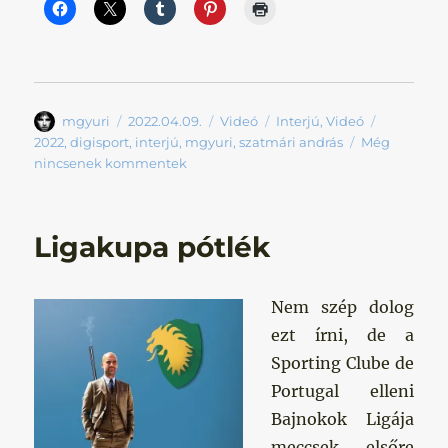
Szerző
Közzétéve
Forma
Kategória
Címke
mgyuri
2022.04.09.
Videó
Interjú
,
Videó
2022
,
digisport
,
interjú
,
mgyuri
,
szatmári andrás
Még
nincsenek kommentek
Ligakupa pótlék
Nem szép dolog
ezt írni, de a
Sporting Clube de
Portugal elleni
Bajnokok Ligája
meccsek elsőre