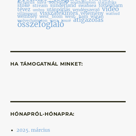
sorsolás
richards
silva
southampton
statisztika
stoke
sunderland
tottenham
stream
swansea
videó
tévez
utánpótlás
vendégszerző
umbro
visszatekintés
vélemény
villámposzt
watford
wembley
west_ham
wigan
west_brom
átigazolás
wolverhampton
yaya_touré
összefoglaló
HA TÁMOGATNÁL MINKET:
HÓNAPRÓL-HÓNAPRA:
2025. március