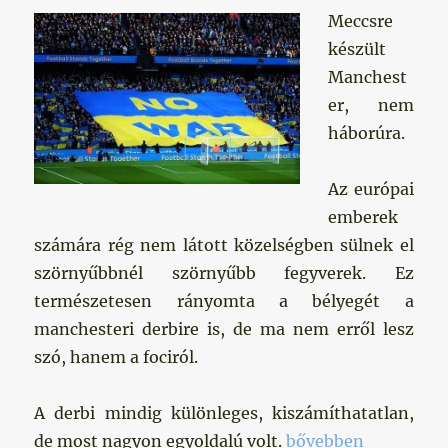
Meccsre
készült
Manchest
er, nem
háborúra.
Az európai
emberek
számára rég nem látott közelségben sülnek el
szörnyűbbnél szörnyűbb fegyverek. Ez
természetesen rányomta a bélyegét a
manchesteri derbire is, de ma nem erről lesz
szó, hanem a fociról.
A derbi mindig különleges, kiszámíthatatlan,
„Világok harca”
de most nagyon egyoldalú volt.
bővebben