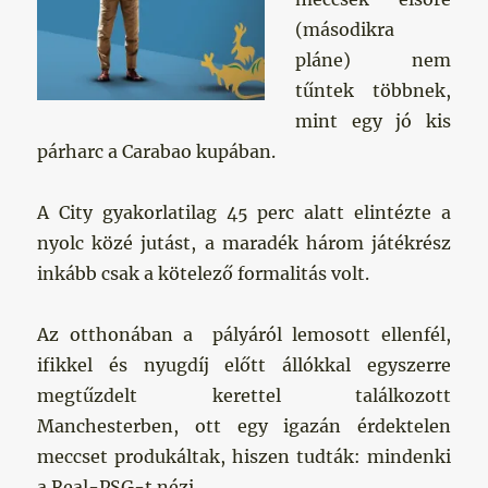
(másodikra
pláne) nem
tűntek többnek,
mint egy jó kis
párharc a Carabao kupában.
A City gyakorlatilag 45 perc alatt elintézte a
nyolc közé jutást, a maradék három játékrész
inkább csak a kötelező formalitás volt.
Az otthonában a pályáról lemosott ellenfél,
ifikkel és nyugdíj előtt állókkal egyszerre
megtűzdelt kerettel találkozott
Manchesterben, ott egy igazán érdektelen
meccset produkáltak, hiszen tudták: mindenki
a Real-PSG-t nézi.