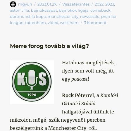
Szerző
Közzétéve
Kategória
Címke
mgyuri
2023.01.27.
Visszatekintés
2022
,
2023
,
aston villa
,
bajnokcsapat
,
bajnokok ligája
,
comeback
,
dortmund
,
fa kupa
,
manchester city
,
newcastle
,
premier
league
,
tottenham
,
videó
,
west ham
3 Komment
Merre forog tovább a világ?
Hatalmas megfejtések,
ilyen sem volt még, itt
egy
podcast
!
Rock Péter
rel, a
Komlósi
Oktatási Stúdió
hallgatójával ültünk le
mikrofon mögé, szűk negyvenöt percben
beszélgettünk a Manchester City-ről.