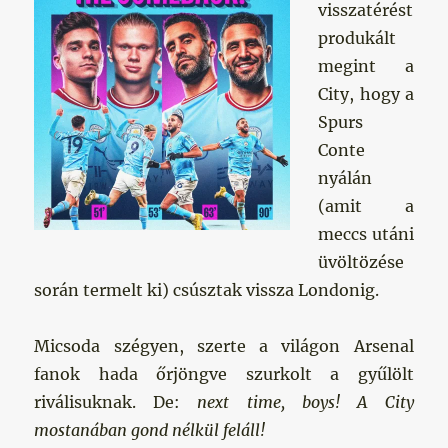
visszatérést
produkált
megint a
City, hogy a
Spurs
Conte
nyálán
(amit a
meccs utáni
üvöltözése
során termelt ki) csúsztak vissza Londonig.
Micsoda szégyen, szerte a világon Arsenal
fanok hada őrjöngve szurkolt a gyűlölt
riválisuknak. De:
next time, boys! A City
mostanában gond nélkül feláll!