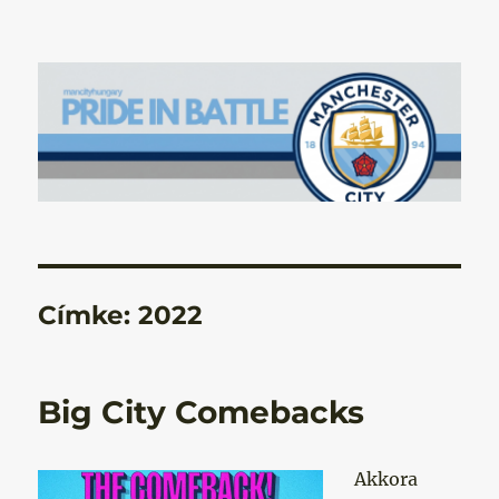
Manchester City Blog – Pride In
Battle
Címke:
2022
Big City Comebacks
Akkora