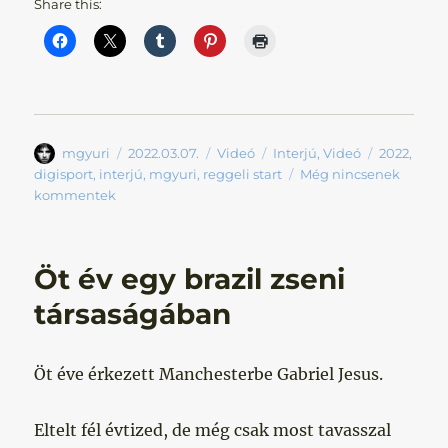
Share this:
Szerző
Közzétéve
Forma
Kategória
Címke
mgyuri
2022.03.07.
Videó
Interjú
,
Videó
2022
,
digisport
,
interjú
,
mgyuri
,
reggeli start
Még nincsenek
kommentek
Öt év egy brazil zseni
társaságában
Öt éve érkezett Manchesterbe Gabriel Jesus.
Eltelt fél évtized, de még csak most tavasszal