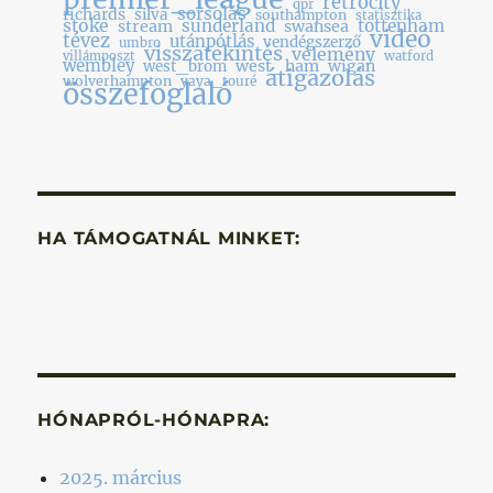
retrócity
qpr
sorsolás
richards
silva
southampton
statisztika
stoke
sunderland
tottenham
stream
swansea
videó
tévez
utánpótlás
vendégszerző
umbro
visszatekintés
vélemény
villámposzt
watford
wembley
west_ham
wigan
west_brom
átigazolás
wolverhampton
yaya_touré
összefoglaló
HA TÁMOGATNÁL MINKET:
HÓNAPRÓL-HÓNAPRA:
2025. március