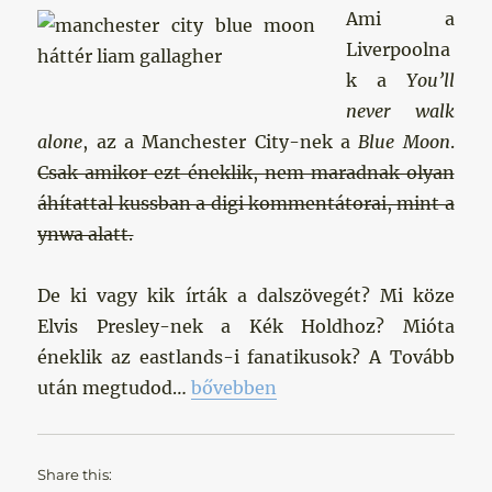
Ami a
Liverpoolna
k a
You’ll
never walk
alone
, az a Manchester City-nek a
Blue Moon
.
Csak amikor ezt éneklik, nem maradnak olyan
áhítattal kussban a digi kommentátorai, mint a
ynwa alatt.
De ki vagy kik írták a dalszövegét? Mi köze
Elvis Presley-nek a Kék Holdhoz? Mióta
éneklik az eastlands-i fanatikusok? A Tovább
„Blue Moon – Egy Himnusz törté
után megtudod…
bővebben
Share this: