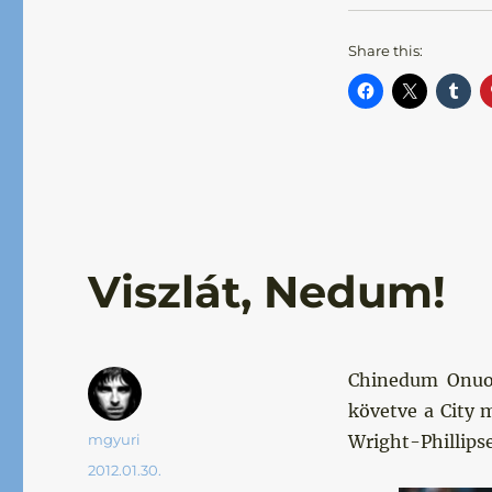
Share this:
Viszlát, Nedum!
Chinedum Onuoh
követve a City 
Szerző
mgyuri
Wright-Phillipse
Közzétéve
2012.01.30.