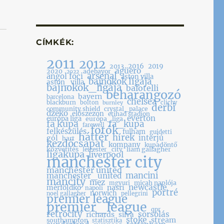
CÍMKÉK:
2011
2012
2016
2019
2013
agüero
2020
adebayor
2022
arsenal
angol foci
aston villa
bajnokok ligája
aston_villa
bajnokok_ligája
balotelli
beharangozó
bayern
barcelona
chelsea
blackburn
bolton
clichy
burnley
derbi
community shield
crystal_palace
dzeko
előszezon
etihad stadion
everton
európa liga
európa_liga
fa kupa
fa_kupa
farewell
fotók
felkészülés
fulham
guidetti
háttér
hírek
gól
interjú
hart
kezdőcsapat
kompany
kupadöntő
közvetítés
leicester_city
liam gallagher
ligakupa
liverpool
manchester city
manchester united
mancini
manchester_united
mancity
mez
micah naplója
mgyuri
newcastle
nasri
mérföldkő
napoli
portré
norwich
noel gallagher
pellegrini
premier league
premier_league
qpr
retrócity
sorsolás
richards
silva
stoke
stream
southampton
statisztika