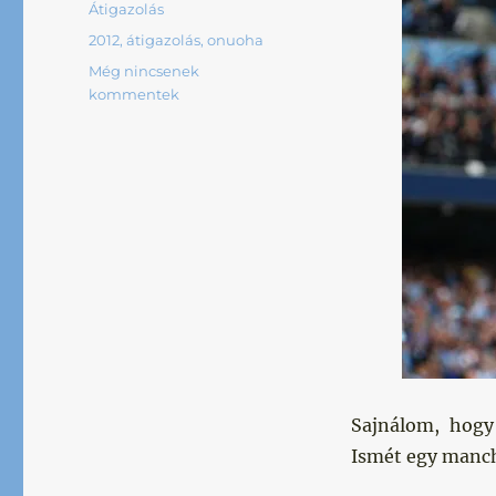
Kategória
Átigazolás
Címke
2012
,
átigazolás
,
onuoha
Még nincsenek
kommentek
Sajnálom, hogy
Ismét egy manc