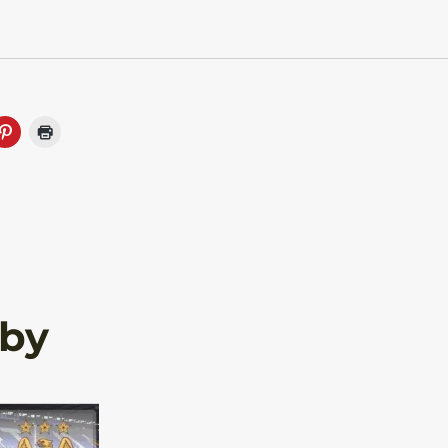
kezdőjátékos”
rby