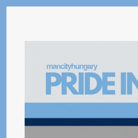
Manchester City Blog – Pr
Magyarország első számú Manchester City blogja / The No.