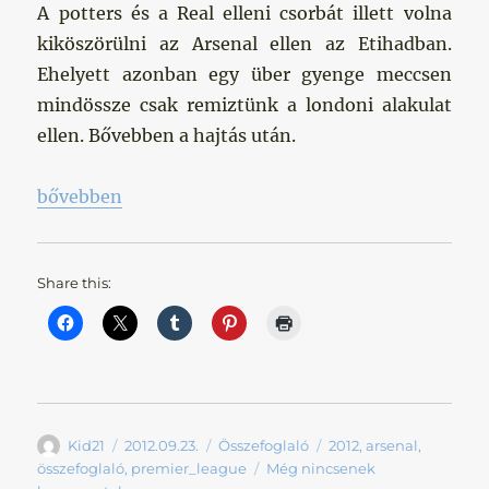
A potters és a Real elleni csorbát illett volna
kiköszörülni az Arsenal ellen az Etihadban.
Ehelyett azonban egy über gyenge meccsen
mindössze csak remiztünk a londoni alakulat
ellen. Bővebben a hajtás után.
„Ennél azért sokkal több kell…”
bővebben
Share this:
Szerző
Közzétéve
Kategória
Címke
Kid21
2012.09.23.
Összefoglaló
2012
,
arsenal
,
összefoglaló
,
premier_league
Még nincsenek