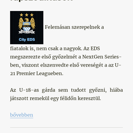
Felemásan szerepelnek a
fiatalok is, nem csak a nagyok. Az EDS
megszerezte első győzelmét a NextGen Series-
ben, viszont elszenvedte első vereségét a az U-
21 Premier Leagueben.
Az U-18-as gárda sem tudott győzni, hiába
játszott remekül egy félidőn keresztül.
„A fiatalok is rapszodikusok”
bővebben