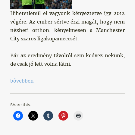
Hihetetlenül el vagyunk kényeztetve így 2012
végére. Az ember sértve érzi magát, hogy nem
nézheti otthon, kényelmesen a Manchester
City szaros ligakupameccsét.
Bár az eredmény távolról sem kedvez nekünk,
de csak jó lett volna látni.
„Láthatatlan leégés”
bővebben
Share this: