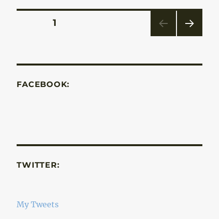
Bejegyzések
OLDAL
1
KÖV
lapozása
ETKE
ZŐ
OLD
AL
FACEBOOK:
TWITTER:
My Tweets