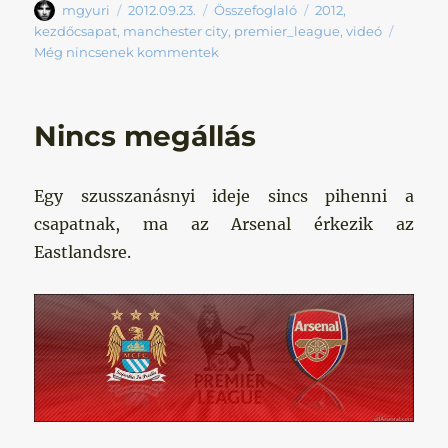
Szerző
Közzétéve
Kategória
Címke
mgyuri
2012.09.23.
Összefoglaló
2012
,
kezdőcsapat
,
manchester city
,
premier_league
,
videó
Még nincsenek kommentek
Nincs megállás
Egy szusszanásnyi ideje sincs pihenni a
csapatnak, ma az Arsenal érkezik az
Eastlandsre.