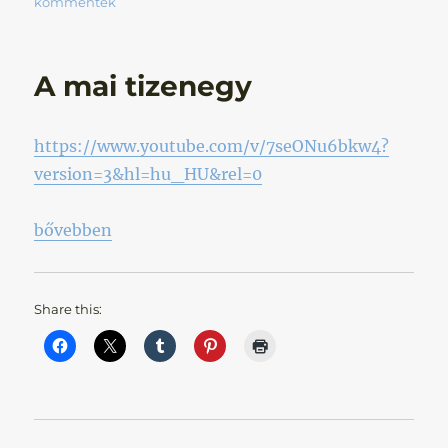
kommentek
A mai tizenegy
https://www.youtube.com/v/7seONu6bkw4?
version=3&hl=hu_HU&rel=0
„A mai tizenegy”
bővebben
Share this: