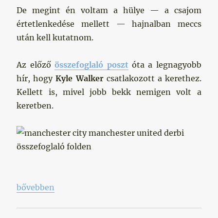
De megint én voltam a hülye — a csajom
értetlenkedése mellett — hajnalban meccs
után kell kutatnom.
Az előző
összefoglaló poszt
óta a legnagyobb
hír, hogy
Kyle Walker
csatlakozott a kerethez.
Kellett is, mivel jobb bekk nemigen volt a
keretben.
„Houston, we have a problem”
bővebben