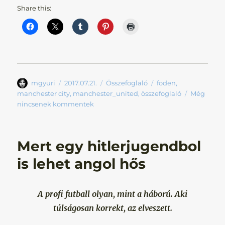
Share this:
Szerző
Közzétéve
Kategória
Címke
mgyuri
2017.07.21.
Összefoglaló
foden
,
manchester city
,
manchester_united
,
összefoglaló
Még
nincsenek kommentek
Mert egy hitlerjugendbol
is lehet angol hős
A profi futball olyan, mint a háború. Aki
túlságosan korrekt, az elveszett.