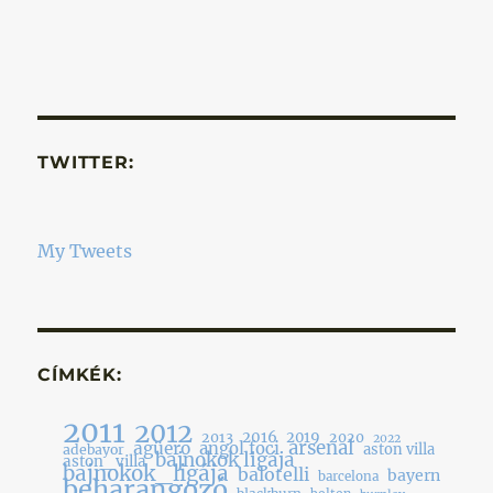
TWITTER:
My Tweets
CÍMKÉK:
2011
2012
2016
2019
2013
2020
2022
arsenal
agüero
angol foci
aston villa
adebayor
bajnokok ligája
aston_villa
bajnokok_ligája
balotelli
bayern
barcelona
beharangozó