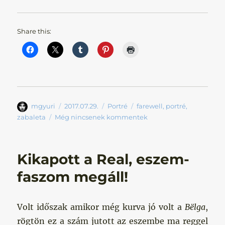
Share this:
Szerző
Közzétéve
Kategória
Címke
mgyuri
2017.07.29.
Portré
farewell
,
portré
,
zabaleta
Még nincsenek kommentek
Kikapott a Real, eszem-
faszom megáll!
Volt időszak amikor még kurva jó volt a
Bëlga
,
rögtön ez a szám jutott az eszembe ma reggel