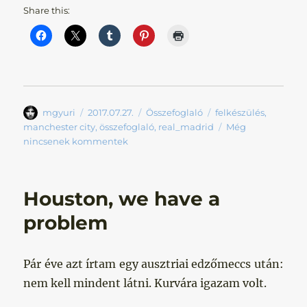
Share this:
Szerző
Közzétéve
Kategória
Címke
mgyuri
2017.07.27.
Összefoglaló
felkészülés
,
manchester city
,
összefoglaló
,
real_madrid
Még
nincsenek kommentek
Houston, we have a
problem
Pár éve azt írtam egy ausztriai edzőmeccs után:
nem kell mindent látni. Kurvára igazam volt.