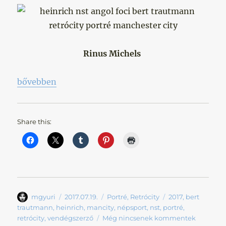
Rinus Michels
„Mert egy hitlerjugendbol is lehet angol hős”
bővebben
Share this:
Szerző
Közzétéve
Kategória
Címke
mgyuri
2017.07.19.
Portré
,
Retrócity
2017
,
bert
trautmann
,
heinrich
,
mancity
,
népsport
,
nst
,
portré
,
retrócity
,
vendégszerző
Még nincsenek kommentek