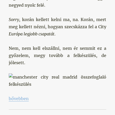
negyed nyolc felé.
Sorry
, korán kellett kelni ma, na. Korán, mert
meg kellett nézni, hogyan szecskázza fel a City
Európa legjobb csapatát
.
Nem, nem kell elszállni, nem ér semmit ez a
győzelem, megy tovább a felkészülés, de
jólesett.
„Kikapott a Real, eszem-faszom megáll!”
bővebben