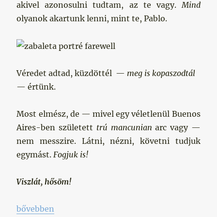
akivel azonosulni tudtam, az te vagy.
Mind
olyanok akartunk lenni, mint te, Pablo.
Véredet adtad, küzdöttél —
meg is kopaszodtál
— értünk.
Most elmész, de — mivel egy véletlenül Buenos
Aires-ben született
trú mancunian
arc vagy —
nem messzire. Látni, nézni, követni tudjuk
egymást.
Fogjuk is!
Viszlát, hősöm!
„My Hero”
bővebben