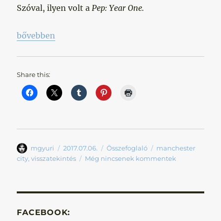
Szóval, ilyen volt a
Pep: Year One.
„Pep: Year One”
bővebben
Share this:
Szerző
Közzétéve
Kategória
Címke
mgyuri
2017.07.06.
Összefoglaló
manchester
city
,
visszatekintés
Még nincsenek kommentek
FACEBOOK: