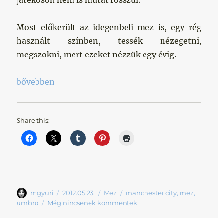
játékoson nem is mutat rosszul.
Most előkerült az idegenbeli mez is, egy rég
használt színben, tessék nézegetni,
megszokni, mert ezeket nézzük egy évig.
„Az új mezek”
bővebben
Share this:
Szerző
Közzétéve
Kategória
Címke
mgyuri
2012.05.23.
Mez
manchester city
,
mez
,
umbro
Még nincsenek kommentek