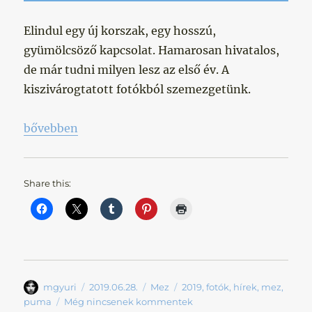
Elindul egy új korszak, egy hosszú,
gyümölcsöző kapcsolat. Hamarosan hivatalos,
de már tudni milyen lesz az első év. A
kiszivárogtatott fotókból szemezgetünk.
„Viszlát Nike, helló Puma!”
bővebben
Share this:
Szerző
Közzétéve
Kategória
Címke
mgyuri
2019.06.28.
Mez
2019
,
fotók
,
hírek
,
mez
,
puma
Még nincsenek kommentek