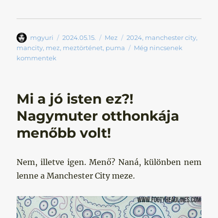
Szerző
Közzétéve
Kategória
Címke
mgyuri
2024.05.15.
Mez
2024
,
manchester city
,
mancity
,
mez
,
meztörténet
,
puma
Még nincsenek
kommentek
Mi a jó isten ez?!
Nagymuter otthonkája
menőbb volt!
Nem, illetve igen. Menő? Naná, különben nem
lenne a Manchester City meze.