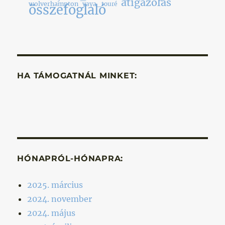
átigazolás
wolverhampton
yaya_touré
összefoglaló
HA TÁMOGATNÁL MINKET:
HÓNAPRÓL-HÓNAPRA:
2025. március
2024. november
2024. május