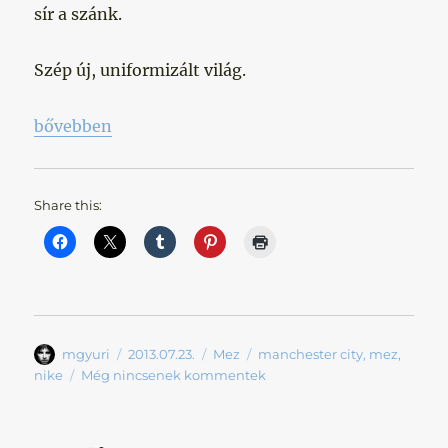
sír a szánk.
Szép új, uniformizált világ.
„Uniformizált világ”
bővebben
Share this:
Szerző
Közzétéve
Kategória
Címke
mgyuri
2013.07.23.
Mez
manchester city
,
mez
,
nike
Még nincsenek kommentek