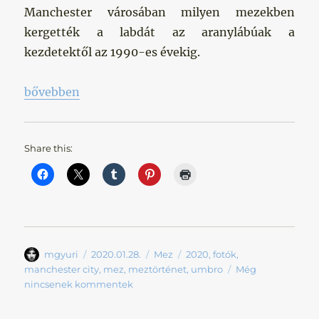
Manchester városában milyen mezekben
kergették a labdát az aranylábúak a
kezdetektől az 1990-es évekig.
„Meztörténet I.”
bővebben
Share this:
Szerző
Közzétéve
Kategória
Címke
mgyuri
2020.01.28.
Mez
2020
,
fotók
,
manchester city
,
mez
,
meztörténet
,
umbro
Még
nincsenek kommentek