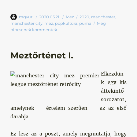
Szerző
Közzétéve
Kategória
Címke
mgyuri
2020.05.21.
Mez
2020
,
madchester
,
manchester city
,
mez
,
popkultúra
,
puma
Még
nincsenek kommentek
Meztörténet I.
Elkezdün
k egy kis
áttekintő
sorozatot,
amelynek — értelem szerűen — az az első
darabja.
Ez lesz az a poszt, amely megmutatja, hogy