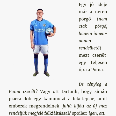
Egy jó ideje
már a neten
pörgő (
nem
csak pörgő,
hanem innen-
onnan
rendelhető
)
mezt cserélt
egy teljesen
újra a Puma.
De tényleg a
Puma cserélt?
Vagy ott tartunk, hogy simán
piacra dob egy kamumezt a feketepiac, amit
emberek megrendelnek,
juhú kijött az új mez
rendeljük megfelé
felkiáltással? spoiler:
igen, ott.