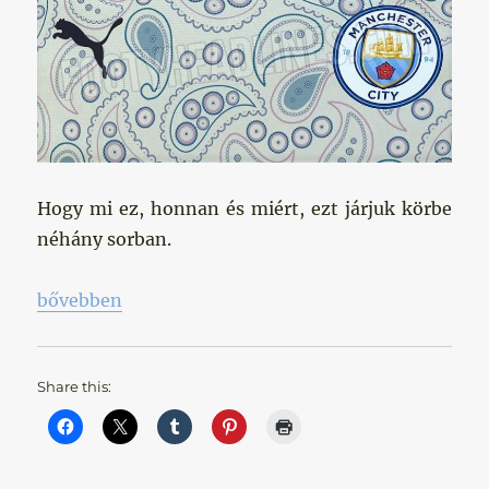
Hogy mi ez, honnan és miért, ezt járjuk körbe
néhány sorban.
„Mi a jó isten ez?! Nagymuter otthonkája menőbb v
bővebben
Share this: