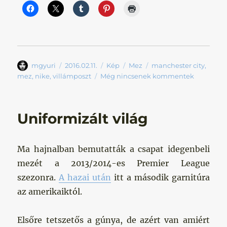
Szerző
Közzétéve
Forma
Kategória
Címke
mgyuri
2016.02.11.
Kép
Mez
manchester city
,
mez
,
nike
,
villámposzt
Még nincsenek kommentek
Uniformizált világ
Ma hajnalban bemutatták a csapat idegenbeli
mezét a 2013/2014-es Premier League
szezonra.
A hazai után
itt a második garnitúra
az amerikaiktól.
Elsőre tetszetős a gúnya, de azért van amiért