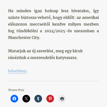
Ha minden igaz holnap lesz hivatalos, így
szinte biztosra vehető, hogy eldőlt: az amerikai
előszezon meccseitől kezdve milyen mezben
fog tündökölni a 2024/2025-ös szezonban a
Manchester City.
Mutatjuk az új szerelést, meg egy kicsit
ránézünk a mezrendelős katyvaszra.
„Lépj hamarabb, mint a tolvajok!”
bővebben
Share this: