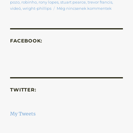
pozo
,
robinho
,
rony lopes
,
stuart pearce
,
trevor francis
,
videó
,
wright-phillips
Még nincsenek kommentek
FACEBOOK:
TWITTER:
My Tweets