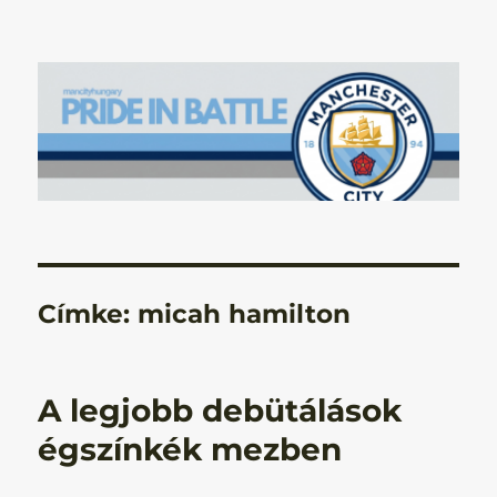
Manchester City Blog – Pride In
Battle
Címke:
micah hamilton
A legjobb debütálások
égszínkék mezben