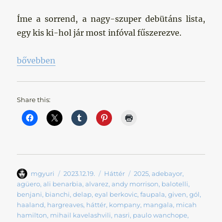
Íme a sorrend, a nagy-szuper debütáns lista,
egy kis ki-hol jár most infóval fűszerezve.
„A legjobb debütálások égszínkék mezben „
bővebben
Share this:
Szerző
Közzétéve
Kategória
Címke
mgyuri
2023.12.19.
Háttér
2025
,
adebayor
,
agüero
,
ali benarbia
,
alvarez
,
andy morrison
,
balotelli
,
benjani
,
bianchi
,
delap
,
eyal berkovic
,
faupala
,
given
,
gól
,
haaland
,
hargreaves
,
háttér
,
kompany
,
mangala
,
micah
hamilton
,
mihail kavelashvili
,
nasri
,
paulo wanchope
,