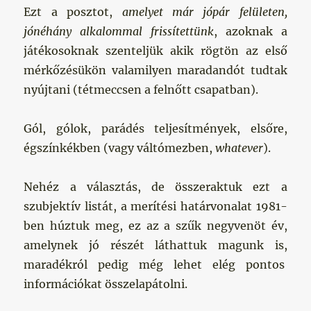
Ezt a posztot,
amelyet már jópár felületen,
jónéhány alkalommal frissítettünk
, azoknak a
játékosoknak szenteljük akik rögtön az első
mérkőzésükön valamilyen maradandót tudtak
nyújtani (tétmeccsen a felnőtt csapatban).
Gól, gólok, parádés teljesítmények, elsőre,
égszínkékben (vagy váltómezben,
whatever
).
Nehéz a választás, de összeraktuk ezt a
szubjektív listát, a merítési határvonalat 1981-
ben húztuk meg, ez az a szűk negyvenöt év,
amelynek jó részét láthattuk magunk is,
maradékról pedig még lehet elég pontos
információkat összelapátolni.